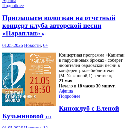
Афиша
Подробнее
Приглашаем вологжан на отчетный
концерт клуба авторской песни
«Параплан»
6+
01.05.2026
Новости
,
6+
Концертная программа «Капитан
в парусиновых брюках» соберет
любителей бардовской песни в
конференц-зале библиотеки
(М. Ульяновой,1) в четверг,
21 мая
.
Начало в
18 часов 30 минут
.
Афиша
Подробнее
Киноклуб с Еленой
Кузьминовой
12+
01.05.2026
Новости
,
12+