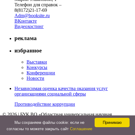
Телефон для справок –
8(8172)21-17-69
Adm@booksite.ru
ВКонтакте
Видеохостинг
реклама
избранное
Выставки
Конкурсы
Конференции
Новости
Независимая оценка качества оказания услуг
организациями социальной сферы
Противодействие коррупции
© 2026 | БУК ВО «Областная универсальная научная
библиотека»
Мы cохраняем файлы cookie: если не
Принимаю
↑
согласны то можете закрыть сайт
Соглашение