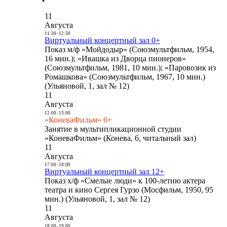
11
Августа
11:30
-
12:30
Виртуальный концертный зал 0+
Показ м/ф «Мойдодыр» (Союзмультфильм, 1954,
16 мин.); «Ивашка из Дворца пионеров»
(Союзмультфильм, 1981, 10 мин.); «Паровозик из
Ромашкова» (Союзмультфильм, 1967, 10 мин.)
(Ульяновой, 1, зал № 12)
11
Августа
12:00
-
13:00
«КоневаФильм» 6+
Занятие в мультипликационной студии
«КоневаФильм» (Конева, 6, читальный зал)
11
Августа
17:00
-
18:00
Виртуальный концертный зал 12+
Показ х/ф «Смелые люди» к 100-летию актера
театра и кино Сергея Гурзо (Мосфильм, 1950, 95
мин.) (Ульяновой, 1, зал № 12)
11
Августа
18:00
-
19:00