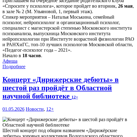
Приглашаем на очередное заседание родительского клуба
«Спросите у психолога», которое пройдет во вторник,
26 мая
,
в зале № 2 (М. Ульяновой, 1, первый этаж).
Спикер мероприятия – Наталья Моськина, семейный
психолог, нейропсихолог и организационный психолог,
специалист с магистерской степенью Московского института
психоанализа, выпускница Московского института
нейропсихологии при Институте возрастной физиологии РАО
и РАНХиГС, топ-10 лучших психологов Московской области,
«Педагог-психолог года – 2021».
Начало в
18 часов
.
Афиша
Подробнее
Концерт «Дирижерские дебюты» в
шестой раз пройдёт в Областной
научной библиотеке
12+
01.05.2026
Новости
,
12+
Шестой концерт под общим названием «Дирижёрские
дебюты» хоровых коллективов Вологодского областного