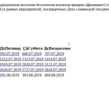
адиционная весенняя бесплатная книжная ярмарка (фримаркет) п
1) в рамках мероприятий, посвященных Дню славянской письмен
>
Пт
Пятница
Сб
Суббота
Вс
Воскресенье
5
05.07.2019
6
06.07.2019
7
07.07.2019
12
12.07.2019
13
13.07.2019
14
14.07.2019
19
19.07.2019
20
20.07.2019
21
21.07.2019
26
26.07.2019
27
27.07.2019
28
28.07.2019
2
02.08.2019
3
03.08.2019
4
04.08.2019