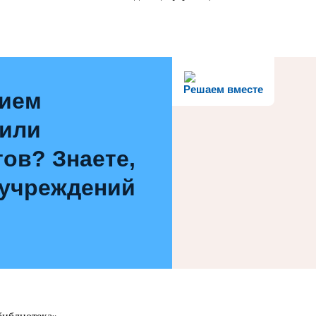
Решаем вместе
нием
 или
ов? Знаете,
 учреждений