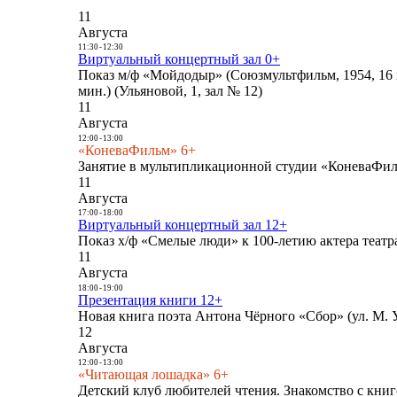
11
Августа
11:30
-
12:30
Виртуальный концертный зал 0+
Показ м/ф «Мойдодыр» (Союзмультфильм, 1954, 16 
мин.) (Ульяновой, 1, зал № 12)
11
Августа
12:00
-
13:00
«КоневаФильм» 6+
Занятие в мультипликационной студии «КоневаФиль
11
Августа
17:00
-
18:00
Виртуальный концертный зал 12+
Показ х/ф «Смелые люди» к 100-летию актера театра
11
Августа
18:00
-
19:00
Презентация книги 12+
Новая книга поэта Антона Чёрного «Сбор» (ул. М. У
12
Августа
12:00
-
13:00
«Читающая лошадка» 6+
Детский клуб любителей чтения. Знакомство с книг