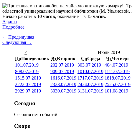
Тр
областной универсальной научной библиотеки (М. Ульяновой, 
Начало работы в
10 часов
, окончание – в
15 часов
.
Афиша
Подробнее
← Предыдущая
Следующая →
<
Июль 2019
Пн
Понедельник
Вт
Вторник
Ср
Среда
Чт
Четверг
1
01.07.2019
2
02.07.2019
3
03.07.2019
4
04.07.2019
8
08.07.2019
9
09.07.2019
10
10.07.2019
11
11.07.2019
15
15.07.2019
16
16.07.2019
17
17.07.2019
18
18.07.2019
22
22.07.2019
23
23.07.2019
24
24.07.2019
25
25.07.2019
29
29.07.2019
30
30.07.2019
31
31.07.2019
1
01.08.2019
Сегодня
Сегодня нет событий
Скоро