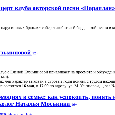
церт клуба авторской песни «Параплан
парусиновых брюках» соберет любителей бардовской песни в ко
узьминовой
12+
луб с Еленой Кузьминовой приглашает на просмотр и обсуждени
ько).
ек, чей характер выкован в суровые годы войны, с трудом наход
ие состоится
16 мая
, в
17.00
по адресу: ул. М. Ульяновой, 1, зал №
эмоциях в семье: как успокоить, понять
холог Наталья Моськина
16+
2026
Новости
,
16+