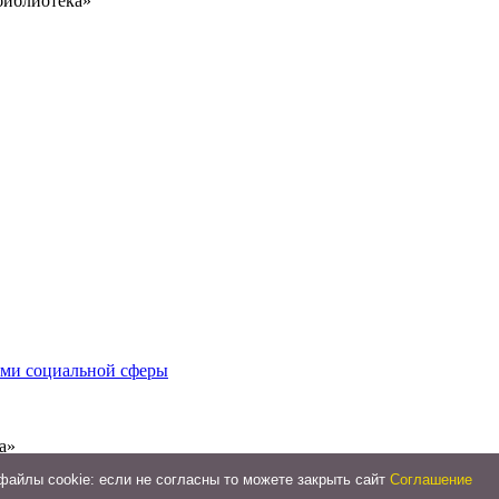
библиотека»
иями социальной сферы
а»
айлы cookie: если не согласны то можете закрыть сайт
Соглашение