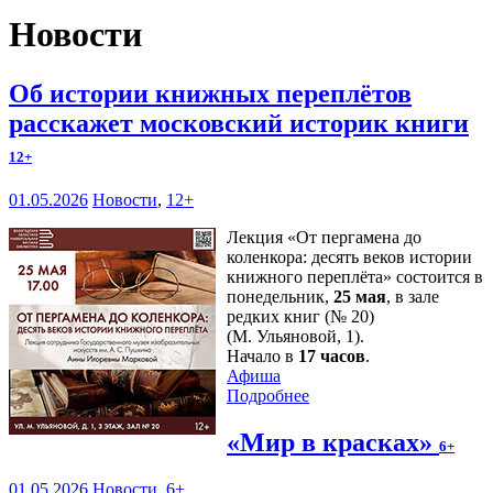
Новости
Об истории книжных переплётов
расскажет московский историк книги
12+
01.05.2026
Новости
,
12+
Лекция «От пергамена до
коленкора: десять веков истории
книжного переплёта» состоится в
понедельник,
25 мая
, в зале
редких книг (№ 20)
(М. Ульяновой, 1).
Начало в
17 часов
.
Афиша
Подробнее
«Мир в красках»
6+
01.05.2026
Новости
,
6+