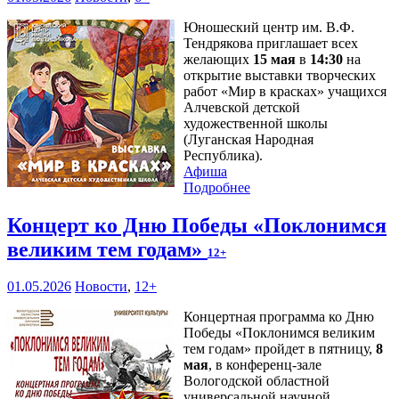
Юношеский центр им. В.Ф.
Тендрякова приглашает всех
желающих
15 мая
в
14:30
на
открытие выставки творческих
работ «Мир в красках» учащихся
Алчевской детской
художественной школы
(Луганская Народная
Республика).
Афиша
Подробнее
Концерт ко Дню Победы «Поклонимся
великим тем годам»
12+
01.05.2026
Новости
,
12+
Концертная программа ко Дню
Победы «Поклонимся великим
тем годам» пройдет в пятницу,
8
мая
, в конференц-зале
Вологодской областной
универсальной научной