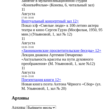
Занятие в мультипликационной студии
«КоневаФильм» (Конева, 6, читальный зал)
11
Августа
17:00
-
18:00
Виртуальный концертный зал 12+
Показ х/ф «Смелые люди» к 100-летию актера
театра и кино Сергея Гурзо (Мосфильм, 1950, 95
мин.) (Ульяновой, 1, зал № 12)
11
Августа
18:00
-
19:00
«Заоникиевские просветительские беседы» 12+
Лекция диакона Артемия Овчаренко
«Актуальность красоты на пути духовного
преображения» (М. Ульяновой, 1, зале №12)
11
Августа
18:00
-
19:00
Презентация книги 12+
Новая книга поэта Антона Чёрного «Сбор» (ул.
М. Ульяновой, 1, зал № 20)
Архивы
Архивы