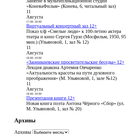
Занятие в мультипликационной студии
«КоневаФильм» (Конева, 6, читальный зал)
11
Августа
17:00
-
18:00
Виртуальный концертный зал 12+
Показ х/ф «Смелые люди» к 100-летию актера
театра и кино Сергея Гурзо (Мосфильм, 1950, 95
мин.) (Ульяновой, 1, зал № 12)
11
Августа
18:00
-
19:00
«Заоникиевские просветительские беседы» 12+
Лекция диакона Артемия Овчаренко
«Актуальность красоты на пути духовного
преображения» (М. Ульяновой, 1, зале №12)
11
Августа
18:00
-
19:00
Презентация книги 12+
Новая книга поэта Антона Чёрного «Сбор» (ул.
М. Ульяновой, 1, зал № 20)
Архивы
Архивы