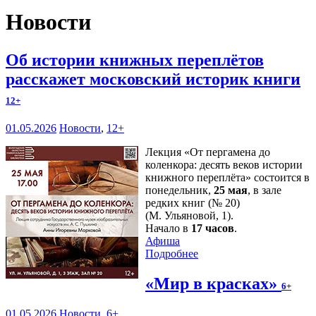
Новости
Об истории книжных переплётов
расскажет московский историк книги
12+
01.05.2026
Новости
,
12+
Лекция «От пергамена до
коленкора: десять веков истории
книжного переплёта» состоится в
понедельник,
25 мая
, в зале
редких книг (№ 20)
(М. Ульяновой, 1).
Начало в
17 часов
.
Афиша
Подробнее
«Мир в красках»
6+
01.05.2026
Новости
,
6+