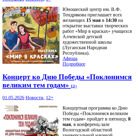
Юношеский центр им. В.Ф.
Тендрякова приглашает всех
желающих
15 мая
в
14:30
на
открытие выставки творческих
работ «Мир в красках» учащихся
Алчевской детской
художественной школы
(Луганская Народная
Республика).
Афиша
Подробнее
Концерт ко Дню Победы «Поклонимся
великим тем годам»
12+
01.05.2026
Новости
,
12+
Концертная программа ко Дню
Победы «Поклонимся великим
тем годам» пройдет в пятницу,
8
мая
, в конференц-зале
Вологодской областной
универсальной научной