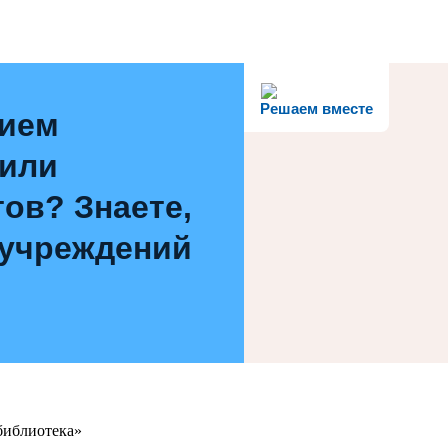
Решаем вместе
нием
 или
ов? Знаете,
 учреждений
библиотека»