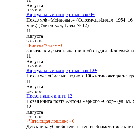
11
Августа
11:30
-
12:30
Виртуальный концертный зал 0+
Показ м/ф «Мойдодыр» (Союзмультфильм, 1954, 16 
мин.) (Ульяновой, 1, зал № 12)
11
Августа
12:00
-
13:00
«КоневаФильм» 6+
Занятие в мультипликационной студии «КоневаФиль
11
Августа
17:00
-
18:00
Виртуальный концертный зал 12+
Показ х/ф «Смелые люди» к 100-летию актера театра
11
Августа
18:00
-
19:00
Презентация книги 12+
Новая книга поэта Антона Чёрного «Сбор» (ул. М. У
12
Августа
12:00
-
13:00
«Читающая лошадка» 6+
Детский клуб любителей чтения. Знакомство с книг