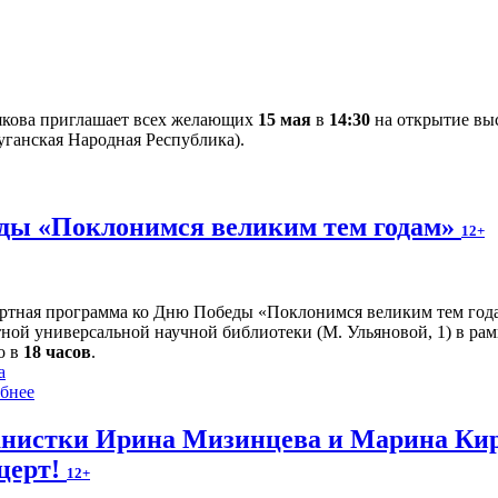
якова приглашает всех желающих
15 мая
в
14:30
на открытие выс
уганская Народная Республика).
ды «Поклонимся великим тем годам»
12+
ртная программа ко Дню Победы «Поклонимся великим тем года
тной универсальной научной библиотеки (М. Ульяновой, 1) в рам
о в
18 часов
.
а
бнее
нистки Ирина Мизинцева и Марина Кир
церт!
12+