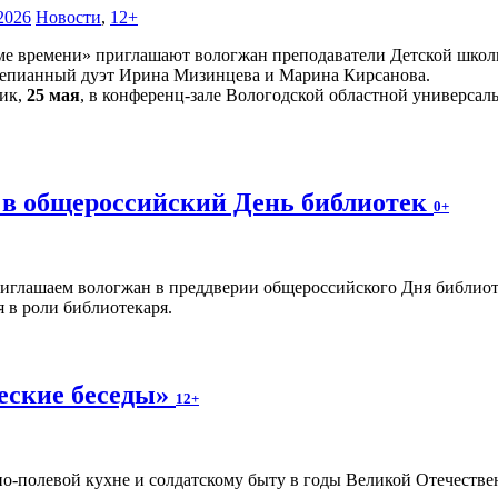
2026
Новости
,
12+
е времени» приглашают вологжан преподаватели Детской школы
тепианный дуэт Ирина Мизинцева и Марина Кирсанова.
ник,
25 мая
, в конференц-зале Вологодской областной универсаль
 в общероссийский День библиотек
0+
иглашаем вологжан в преддверии общероссийского Дня библио
 в роли библиотекаря.
еские беседы»
12+
о-полевой кухне и солдатскому быту в годы Великой Отечестве