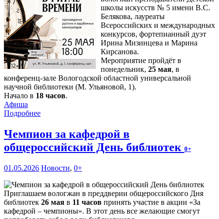
школы искусств № 5 имени В.С.
Белякова, лауреаты
Всероссийских и международных
конкурсов, фортепианный дуэт
Ирина Мизинцева и Марина
Кирсанова.
Мероприятие пройдёт в
понедельник,
25 мая
, в
конференц-зале Вологодской областной универсальной
научной библиотеки (М. Ульяновой, 1).
Начало в
18 часов
.
Афиша
Подробнее
Чемпион за кафедрой в
общероссийский День библиотек
0+
01.05.2026
Новости
,
0+
Приглашаем вологжан в преддверии общероссийского Дня
библиотек
26 мая
в
11 часов
принять участие в акции «За
кафедрой – чемпионы». В этот день все желающие смогут