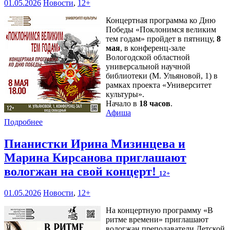
01.05.2026
Новости
,
12+
Концертная программа ко Дню
Победы «Поклонимся великим
тем годам» пройдет в пятницу,
8
мая
, в конференц-зале
Вологодской областной
универсальной научной
библиотеки (М. Ульяновой, 1) в
рамках проекта «Университет
культуры».
Начало в
18 часов
.
Афиша
Подробнее
Пианистки Ирина Мизинцева и
Марина Кирсанова приглашают
вологжан на свой концерт!
12+
01.05.2026
Новости
,
12+
На концертную программу «В
ритме времени» приглашают
вологжан преподаватели Детской