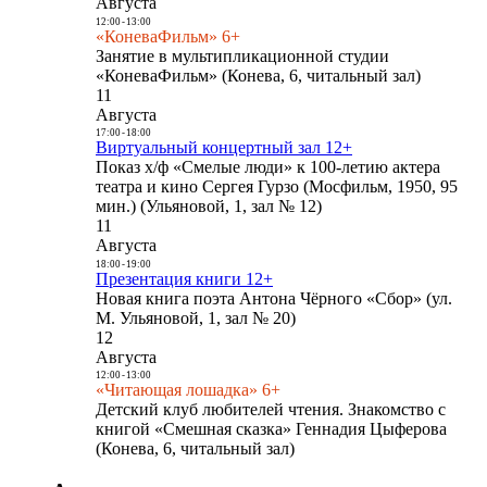
Августа
12:00
-
13:00
«КоневаФильм» 6+
Занятие в мультипликационной студии
«КоневаФильм» (Конева, 6, читальный зал)
11
Августа
17:00
-
18:00
Виртуальный концертный зал 12+
Показ х/ф «Смелые люди» к 100-летию актера
театра и кино Сергея Гурзо (Мосфильм, 1950, 95
мин.) (Ульяновой, 1, зал № 12)
11
Августа
18:00
-
19:00
Презентация книги 12+
Новая книга поэта Антона Чёрного «Сбор» (ул.
М. Ульяновой, 1, зал № 20)
12
Августа
12:00
-
13:00
«Читающая лошадка» 6+
Детский клуб любителей чтения. Знакомство с
книгой «Смешная сказка» Геннадия Цыферова
(Конева, 6, читальный зал)