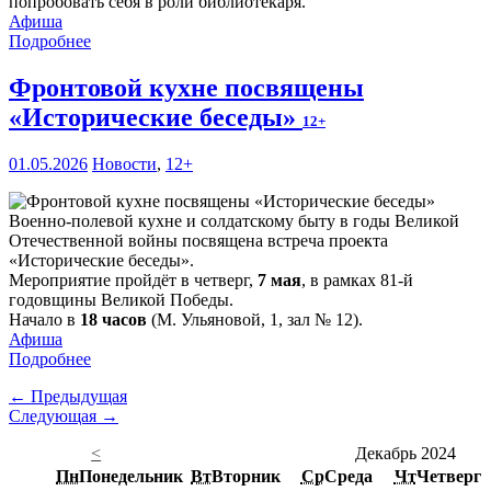
попробовать себя в роли библиотекаря.
Афиша
Подробнее
Фронтовой кухне посвящены
«Исторические беседы»
12+
01.05.2026
Новости
,
12+
Военно-полевой кухне и солдатскому быту в годы Великой
Отечественной войны посвящена встреча проекта
«Исторические беседы».
Мероприятие пройдёт в четверг,
7 мая
, в рамках 81-й
годовщины Великой Победы.
Начало в
18 часов
(М. Ульяновой, 1, зал № 12).
Афиша
Подробнее
← Предыдущая
Следующая →
<
Декабрь 2024
Пн
Понедельник
Вт
Вторник
Ср
Среда
Чт
Четверг