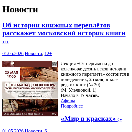
Новости
Об истории книжных переплётов
расскажет московский историк книги
12+
01.05.2026
Новости
,
12+
Лекция «От пергамена до
коленкора: десять веков истории
книжного переплёта» состоится в
понедельник,
25 мая
, в зале
редких книг (№ 20)
(М. Ульяновой, 1).
Начало в
17 часов
.
Афиша
Подробнее
«Мир в красках»
6+
01.05.2026
Новости
,
6+