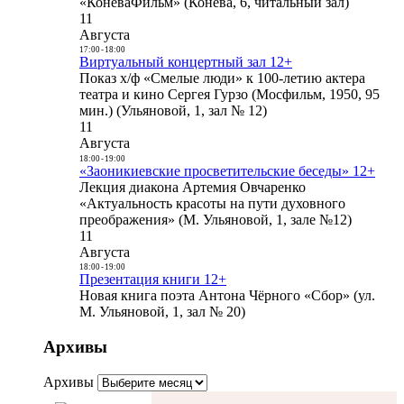
«КоневаФильм» (Конева, 6, читальный зал)
11
Августа
17:00
-
18:00
Виртуальный концертный зал 12+
Показ х/ф «Смелые люди» к 100-летию актера
театра и кино Сергея Гурзо (Мосфильм, 1950, 95
мин.) (Ульяновой, 1, зал № 12)
11
Августа
18:00
-
19:00
«Заоникиевские просветительские беседы» 12+
Лекция диакона Артемия Овчаренко
«Актуальность красоты на пути духовного
преображения» (М. Ульяновой, 1, зале №12)
11
Августа
18:00
-
19:00
Презентация книги 12+
Новая книга поэта Антона Чёрного «Сбор» (ул.
М. Ульяновой, 1, зал № 20)
Архивы
Архивы