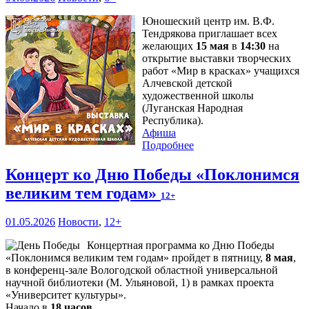
Юношеский центр им. В.Ф.
Тендрякова приглашает всех
желающих
15 мая
в
14:30
на
открытие выставки творческих
работ «Мир в красках» учащихся
Алчевской детской
художественной школы
(Луганская Народная
Республика).
Афиша
Подробнее
Концерт ко Дню Победы «Поклонимся
великим тем годам»
12+
01.05.2026
Новости
,
12+
Концертная программа ко Дню Победы
«Поклонимся великим тем годам» пройдет в пятницу,
8 мая
,
в конференц-зале Вологодской областной универсальной
научной библиотеки (М. Ульяновой, 1) в рамках проекта
«Университет культуры».
Начало в
18 часов
.