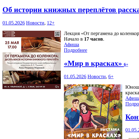
Об истории книжных переплётов расск
01.05.2026
Новости
,
12+
Лекция «От пергамена до коленкор
Начало в
17 часов
.
Афиша
Подробнее
«Мир в красках»
6+
01.05.2026
Новости
,
6+
Юноше
краск
Афиш
Подро
Кон
01.05.