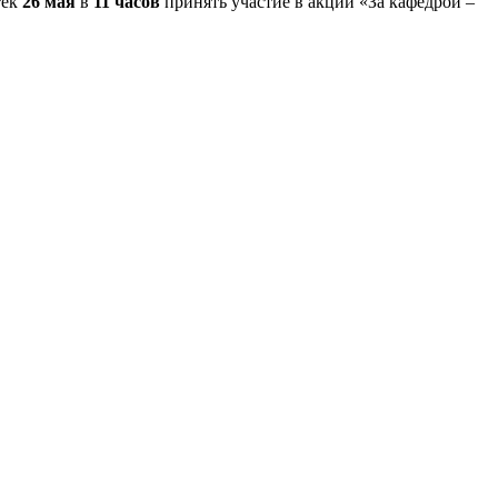
тек
26 мая
в
11 часов
принять участие в акции «За кафедрой –