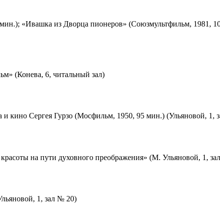
мин.); «Ивашка из Дворца пионеров» (Союзмультфильм, 1981, 10
м» (Конева, 6, читальный зал)
 и кино Сергея Гурзо (Мосфильм, 1950, 95 мин.) (Ульяновой, 1, 
красоты на пути духовного преображения» (М. Ульяновой, 1, за
льяновой, 1, зал № 20)