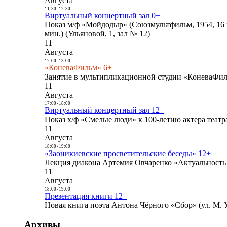
Августа
11:30
-
12:30
Виртуальный концертный зал 0+
Показ м/ф «Мойдодыр» (Союзмультфильм, 1954, 16 
мин.) (Ульяновой, 1, зал № 12)
11
Августа
12:00
-
13:00
«КоневаФильм» 6+
Занятие в мультипликационной студии «КоневаФиль
11
Августа
17:00
-
18:00
Виртуальный концертный зал 12+
Показ х/ф «Смелые люди» к 100-летию актера театра
11
Августа
18:00
-
19:00
«Заоникиевские просветительские беседы» 12+
Лекция диакона Артемия Овчаренко «Актуальность 
11
Августа
18:00
-
19:00
Презентация книги 12+
Новая книга поэта Антона Чёрного «Сбор» (ул. М. У
Архивы