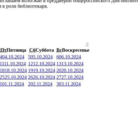
иглашаем вологжан в преддверии общероссийского Дня библио
 в роли библиотекаря.
>
Пт
Пятница
Сб
Суббота
Вс
Воскресенье
4
04.10.2024
5
05.10.2024
6
06.10.2024
11
11.10.2024
12
12.10.2024
13
13.10.2024
18
18.10.2024
19
19.10.2024
20
20.10.2024
25
25.10.2024
26
26.10.2024
27
27.10.2024
1
01.11.2024
2
02.11.2024
3
03.11.2024