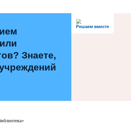
Решаем вместе
нием
 или
ов? Знаете,
 учреждений
библиотека»