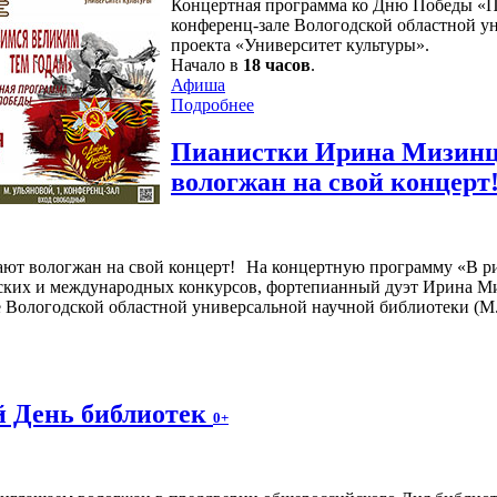
Концертная программа ко Дню Победы «П
конференц-зале Вологодской областной ун
проекта «Университет культуры».
Начало в
18 часов
.
Афиша
Подробнее
Пианистки Ирина Мизинц
вологжан на свой концерт
На концертную программу «В р
йских и международных конкурсов, фортепианный дуэт Ирина М
е Вологодской областной универсальной научной библиотеки (М.
й День библиотек
0+