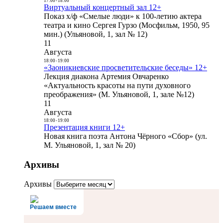
17:00
-
18:00
Виртуальный концертный зал 12+
Показ х/ф «Смелые люди» к 100-летию актера
театра и кино Сергея Гурзо (Мосфильм, 1950, 95
мин.) (Ульяновой, 1, зал № 12)
11
Августа
18:00
-
19:00
«Заоникиевские просветительские беседы» 12+
Лекция диакона Артемия Овчаренко
«Актуальность красоты на пути духовного
преображения» (М. Ульяновой, 1, зале №12)
11
Августа
18:00
-
19:00
Презентация книги 12+
Новая книга поэта Антона Чёрного «Сбор» (ул.
М. Ульяновой, 1, зал № 20)
Архивы
Архивы
Решаем вместе