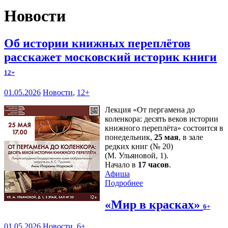
Новости
Об истории книжных переплётов
расскажет московский историк книги
12+
01.05.2026
Новости
,
12+
Лекция «От пергамена до
коленкора: десять веков истории
книжного переплёта» состоится в
понедельник,
25 мая
, в зале
редких книг (№ 20)
(М. Ульяновой, 1).
Начало в
17 часов
.
Афиша
Подробнее
«Мир в красках»
6+
01.05.2026
Новости
,
6+