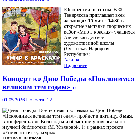
Юношеский центр им. В.Ф.
Тендрякова приглашает всех
желающих
15 мая
в
14:30
на
открытие выставки творческих
работ «Мир в красках» учащихся
Алчевской детской
художественной школы
(Луганская Народная
Республика).
Афиша
Подробнее
Концерт ко Дню Победы «Поклонимся
великим тем годам»
12+
01.05.2026
Новости
,
12+
Концертная программа ко Дню Победы
«Поклонимся великим тем годам» пройдет в пятницу,
8 мая
,
в конференц-зале Вологодской областной универсальной
научной библиотеки (М. Ульяновой, 1) в рамках проекта
«Университет культуры».
Начало в
18 часов
.