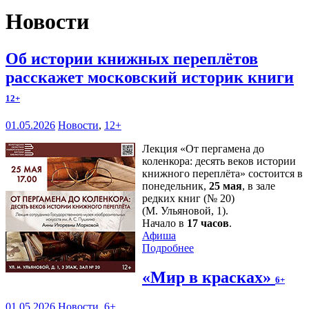
Новости
Об истории книжных переплётов
расскажет московский историк книги
12+
01.05.2026
Новости
,
12+
Лекция «От пергамена до
коленкора: десять веков истории
книжного переплёта» состоится в
понедельник,
25 мая
, в зале
редких книг (№ 20)
(М. Ульяновой, 1).
Начало в
17 часов
.
Афиша
Подробнее
«Мир в красках»
6+
01.05.2026
Новости
,
6+