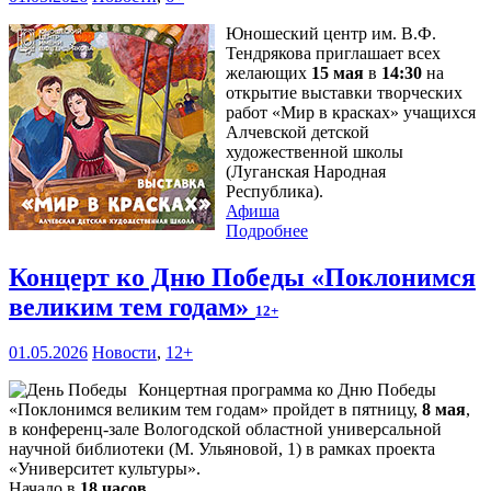
Юношеский центр им. В.Ф.
Тендрякова приглашает всех
желающих
15 мая
в
14:30
на
открытие выставки творческих
работ «Мир в красках» учащихся
Алчевской детской
художественной школы
(Луганская Народная
Республика).
Афиша
Подробнее
Концерт ко Дню Победы «Поклонимся
великим тем годам»
12+
01.05.2026
Новости
,
12+
Концертная программа ко Дню Победы
«Поклонимся великим тем годам» пройдет в пятницу,
8 мая
,
в конференц-зале Вологодской областной универсальной
научной библиотеки (М. Ульяновой, 1) в рамках проекта
«Университет культуры».
Начало в
18 часов
.