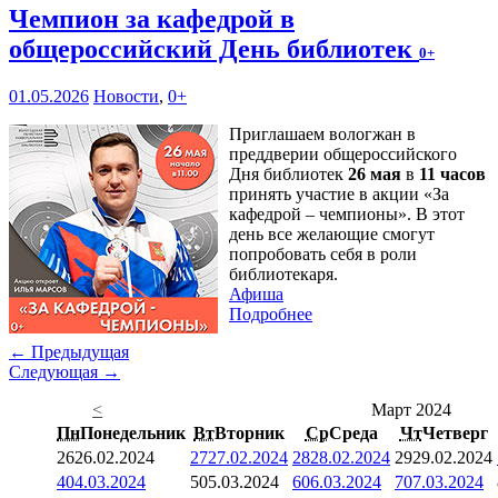
Чемпион за кафедрой в
общероссийский День библиотек
0+
01.05.2026
Новости
,
0+
Приглашаем вологжан в
преддверии общероссийского
Дня библиотек
26 мая
в
11 часов
принять участие в акции «За
кафедрой – чемпионы». В этот
день все желающие смогут
попробовать себя в роли
библиотекаря.
Афиша
Подробнее
← Предыдущая
Следующая →
<
Март 2024
Пн
Понедельник
Вт
Вторник
Ср
Среда
Чт
Четверг
26
26.02.2024
27
27.02.2024
28
28.02.2024
29
29.02.2024
4
04.03.2024
5
05.03.2024
6
06.03.2024
7
07.03.2024