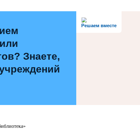
Решаем вместе
нием
 или
ов? Знаете,
 учреждений
библиотека»