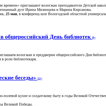
е времени» приглашают вологжан преподаватели Детской школы
тепианный дуэт Ирина Мизинцева и Марина Кирсанова.
ник,
25 мая
, в конференц-зале Вологодской областной универсаль
 в общероссийский День библиотек
0+
иглашаем вологжан в преддверии общероссийского Дня библио
 в роли библиотекаря.
еские беседы»
12+
о-полевой кухне и солдатскому быту в годы Великой Отечестве
ины Великой Победы.