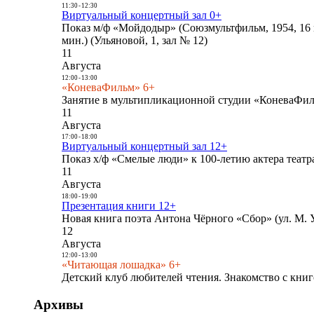
11:30
-
12:30
Виртуальный концертный зал 0+
Показ м/ф «Мойдодыр» (Союзмультфильм, 1954, 16 
мин.) (Ульяновой, 1, зал № 12)
11
Августа
12:00
-
13:00
«КоневаФильм» 6+
Занятие в мультипликационной студии «КоневаФиль
11
Августа
17:00
-
18:00
Виртуальный концертный зал 12+
Показ х/ф «Смелые люди» к 100-летию актера театра
11
Августа
18:00
-
19:00
Презентация книги 12+
Новая книга поэта Антона Чёрного «Сбор» (ул. М. У
12
Августа
12:00
-
13:00
«Читающая лошадка» 6+
Детский клуб любителей чтения. Знакомство с книг
Архивы