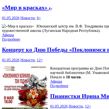
«Мир в красках»
6+
01.05.2026
Новости
,
6+
Юношеский центр им. В.Ф. Тендрякова п
художественной школы (Луганская Народная Республика).
Афиша
Подробнее
Концерт ко Дню Победы «Поклонимся 
01.05.2026
Новости
,
12+
Концертная программа ко Дню Поб
научной библиотеки (М. Ульяновой
Начало в
18 часов
.
Афиша
Подробнее
Пианистки Ирина Миз
01.05.2026
Новости
,
12+