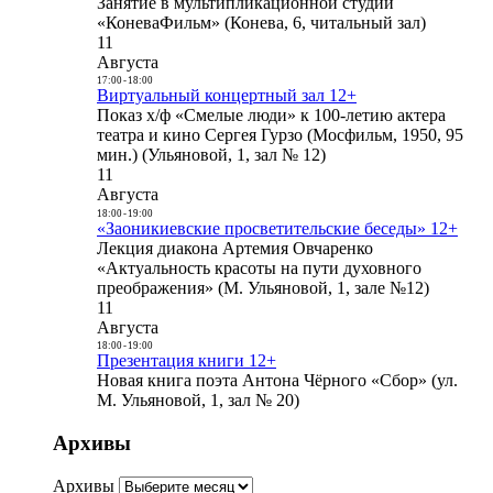
Занятие в мультипликационной студии
«КоневаФильм» (Конева, 6, читальный зал)
11
Августа
17:00
-
18:00
Виртуальный концертный зал 12+
Показ х/ф «Смелые люди» к 100-летию актера
театра и кино Сергея Гурзо (Мосфильм, 1950, 95
мин.) (Ульяновой, 1, зал № 12)
11
Августа
18:00
-
19:00
«Заоникиевские просветительские беседы» 12+
Лекция диакона Артемия Овчаренко
«Актуальность красоты на пути духовного
преображения» (М. Ульяновой, 1, зале №12)
11
Августа
18:00
-
19:00
Презентация книги 12+
Новая книга поэта Антона Чёрного «Сбор» (ул.
М. Ульяновой, 1, зал № 20)
Архивы
Архивы