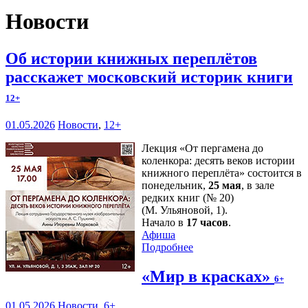
Новости
Об истории книжных переплётов
расскажет московский историк книги
12+
01.05.2026
Новости
,
12+
Лекция «От пергамена до
коленкора: десять веков истории
книжного переплёта» состоится в
понедельник,
25 мая
, в зале
редких книг (№ 20)
(М. Ульяновой, 1).
Начало в
17 часов
.
Афиша
Подробнее
«Мир в красках»
6+
01.05.2026
Новости
,
6+