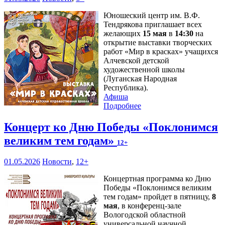
Юношеский центр им. В.Ф.
Тендрякова приглашает всех
желающих
15 мая
в
14:30
на
открытие выставки творческих
работ «Мир в красках» учащихся
Алчевской детской
художественной школы
(Луганская Народная
Республика).
Афиша
Подробнее
Концерт ко Дню Победы «Поклонимся
великим тем годам»
12+
01.05.2026
Новости
,
12+
Концертная программа ко Дню
Победы «Поклонимся великим
тем годам» пройдет в пятницу,
8
мая
, в конференц-зале
Вологодской областной
универсальной научной