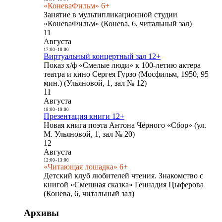
«КоневаФильм» 6+
Занятие в мультипликационной студии
«КоневаФильм» (Конева, 6, читальный зал)
11
Августа
17:00
-
18:00
Виртуальный концертный зал 12+
Показ х/ф «Смелые люди» к 100-летию актера
театра и кино Сергея Гурзо (Мосфильм, 1950, 95
мин.) (Ульяновой, 1, зал № 12)
11
Августа
18:00
-
19:00
Презентация книги 12+
Новая книга поэта Антона Чёрного «Сбор» (ул.
М. Ульяновой, 1, зал № 20)
12
Августа
12:00
-
13:00
«Читающая лошадка» 6+
Детский клуб любителей чтения. Знакомство с
книгой «Смешная сказка» Геннадия Цыферова
(Конева, 6, читальный зал)
Архивы