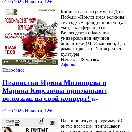
01.05.2026
Новости
,
12+
Концертная программа ко Дню
Победы «Поклонимся великим
тем годам» пройдет в пятницу,
8
мая
, в конференц-зале
Вологодской областной
универсальной научной
библиотеки (М. Ульяновой, 1) в
рамках проекта «Университет
культуры».
Начало в
18 часов
.
Афиша
Подробнее
Пианистки Ирина Мизинцева и
Марина Кирсанова приглашают
вологжан на свой концерт!
12+
01.05.2026
Новости
,
12+
На концертную программу «В
ритме времени» приглашают
вологжан преподаватели Детской