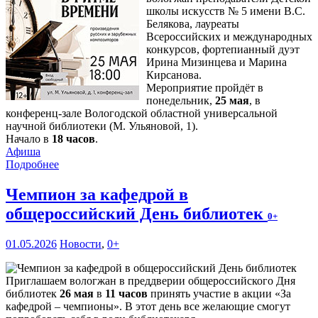
школы искусств № 5 имени В.С.
Белякова, лауреаты
Всероссийских и международных
конкурсов, фортепианный дуэт
Ирина Мизинцева и Марина
Кирсанова.
Мероприятие пройдёт в
понедельник,
25 мая
, в
конференц-зале Вологодской областной универсальной
научной библиотеки (М. Ульяновой, 1).
Начало в
18 часов
.
Афиша
Подробнее
Чемпион за кафедрой в
общероссийский День библиотек
0+
01.05.2026
Новости
,
0+
Приглашаем вологжан в преддверии общероссийского Дня
библиотек
26 мая
в
11 часов
принять участие в акции «За
кафедрой – чемпионы». В этот день все желающие смогут