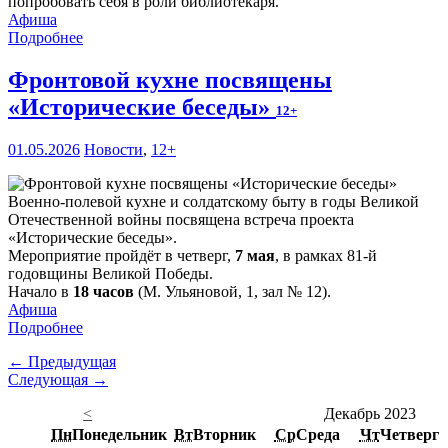
попробовать себя в роли библиотекаря.
Афиша
Подробнее
Фронтовой кухне посвящены
«Исторические беседы»
12+
01.05.2026
Новости
,
12+
Военно-полевой кухне и солдатскому быту в годы Великой
Отечественной войны посвящена встреча проекта
«Исторические беседы».
Мероприятие пройдёт в четверг,
7 мая
, в рамках 81-й
годовщины Великой Победы.
Начало в
18 часов
(М. Ульяновой, 1, зал № 12).
Афиша
Подробнее
← Предыдущая
Следующая →
<
Декабрь 2023
Пн
Понедельник
Вт
Вторник
Ср
Среда
Чт
Четверг