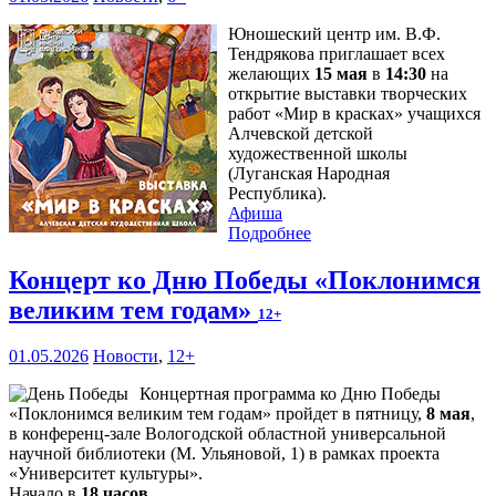
Юношеский центр им. В.Ф.
Тендрякова приглашает всех
желающих
15 мая
в
14:30
на
открытие выставки творческих
работ «Мир в красках» учащихся
Алчевской детской
художественной школы
(Луганская Народная
Республика).
Афиша
Подробнее
Концерт ко Дню Победы «Поклонимся
великим тем годам»
12+
01.05.2026
Новости
,
12+
Концертная программа ко Дню Победы
«Поклонимся великим тем годам» пройдет в пятницу,
8 мая
,
в конференц-зале Вологодской областной универсальной
научной библиотеки (М. Ульяновой, 1) в рамках проекта
«Университет культуры».
Начало в
18 часов
.