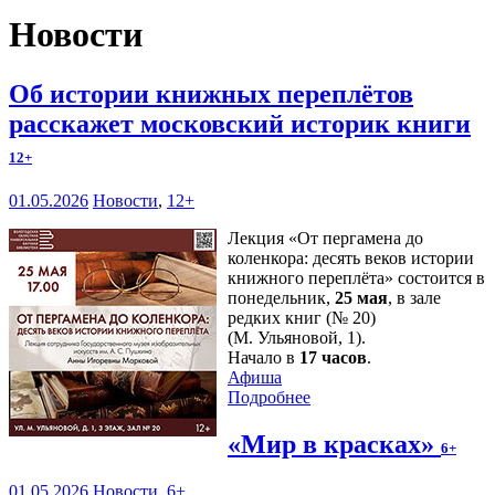
Новости
Об истории книжных переплётов
расскажет московский историк книги
12+
01.05.2026
Новости
,
12+
Лекция «От пергамена до
коленкора: десять веков истории
книжного переплёта» состоится в
понедельник,
25 мая
, в зале
редких книг (№ 20)
(М. Ульяновой, 1).
Начало в
17 часов
.
Афиша
Подробнее
«Мир в красках»
6+
01.05.2026
Новости
,
6+