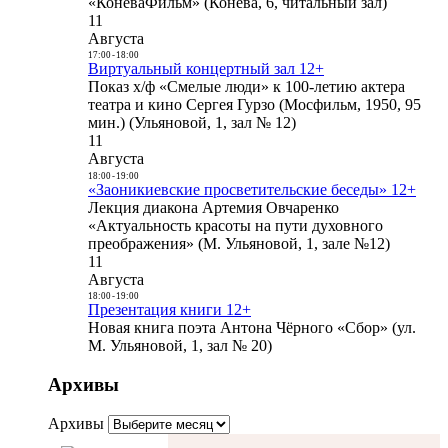
«КоневаФильм» (Конева, 6, читальный зал)
11
Августа
17:00
-
18:00
Виртуальный концертный зал 12+
Показ х/ф «Смелые люди» к 100-летию актера
театра и кино Сергея Гурзо (Мосфильм, 1950, 95
мин.) (Ульяновой, 1, зал № 12)
11
Августа
18:00
-
19:00
«Заоникиевские просветительские беседы» 12+
Лекция диакона Артемия Овчаренко
«Актуальность красоты на пути духовного
преображения» (М. Ульяновой, 1, зале №12)
11
Августа
18:00
-
19:00
Презентация книги 12+
Новая книга поэта Антона Чёрного «Сбор» (ул.
М. Ульяновой, 1, зал № 20)
Архивы
Архивы