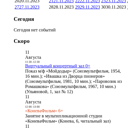
20
20.11.2023
21
21.11.2023
22
22.11.2023
23
23.11.2023
27
27.11.2023
28
28.11.2023
29
29.11.2023
30
30.11.2023
Сегодня
Сегодня нет событий
Скоро
11
Августа
11:30
-
12:30
Виртуальный концертный зал 0+
Показ м/ф «Мойдодыр» (Союзмультфильм, 1954,
16 мин.); «Ивашка из Дворца пионеров»
(Союзмультфильм, 1981, 10 мин.); «Паровозик из
Ромашкова» (Союзмультфильм, 1967, 10 мин.)
(Ульяновой, 1, зал № 12)
11
Августа
12:00
-
13:00
«КоневаФильм» 6+
Занятие в мультипликационной студии
«КоневаФильм» (Конева, 6, читальный зал)
11