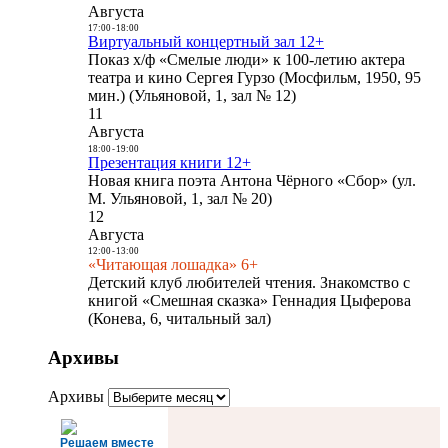
Августа
17:00
-
18:00
Виртуальный концертный зал 12+
Показ х/ф «Смелые люди» к 100-летию актера
театра и кино Сергея Гурзо (Мосфильм, 1950, 95
мин.) (Ульяновой, 1, зал № 12)
11
Августа
18:00
-
19:00
Презентация книги 12+
Новая книга поэта Антона Чёрного «Сбор» (ул.
М. Ульяновой, 1, зал № 20)
12
Августа
12:00
-
13:00
«Читающая лошадка» 6+
Детский клуб любителей чтения. Знакомство с
книгой «Смешная сказка» Геннадия Цыферова
(Конева, 6, читальный зал)
Архивы
Архивы
Решаем вместе