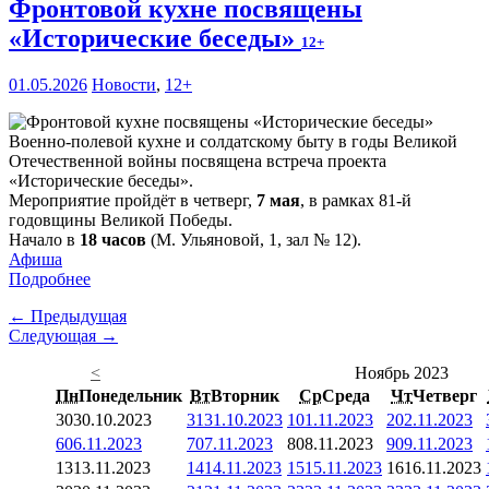
Фронтовой кухне посвящены
«Исторические беседы»
12+
01.05.2026
Новости
,
12+
Военно-полевой кухне и солдатскому быту в годы Великой
Отечественной войны посвящена встреча проекта
«Исторические беседы».
Мероприятие пройдёт в четверг,
7 мая
, в рамках 81-й
годовщины Великой Победы.
Начало в
18 часов
(М. Ульяновой, 1, зал № 12).
Афиша
Подробнее
← Предыдущая
Следующая →
<
Ноябрь 2023
Пн
Понедельник
Вт
Вторник
Ср
Среда
Чт
Четверг
30
30.10.2023
31
31.10.2023
1
01.11.2023
2
02.11.2023
6
06.11.2023
7
07.11.2023
8
08.11.2023
9
09.11.2023
13
13.11.2023
14
14.11.2023
15
15.11.2023
16
16.11.2023