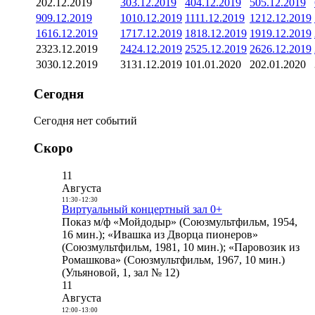
2
02.12.2019
3
03.12.2019
4
04.12.2019
5
05.12.2019
9
09.12.2019
10
10.12.2019
11
11.12.2019
12
12.12.2019
16
16.12.2019
17
17.12.2019
18
18.12.2019
19
19.12.2019
23
23.12.2019
24
24.12.2019
25
25.12.2019
26
26.12.2019
30
30.12.2019
31
31.12.2019
1
01.01.2020
2
02.01.2020
Сегодня
Сегодня нет событий
Скоро
11
Августа
11:30
-
12:30
Виртуальный концертный зал 0+
Показ м/ф «Мойдодыр» (Союзмультфильм, 1954,
16 мин.); «Ивашка из Дворца пионеров»
(Союзмультфильм, 1981, 10 мин.); «Паровозик из
Ромашкова» (Союзмультфильм, 1967, 10 мин.)
(Ульяновой, 1, зал № 12)
11
Августа
12:00
-
13:00