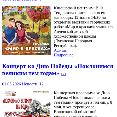
Юношеский центр им. В.Ф.
Тендрякова приглашает всех
желающих
15 мая
в
14:30
на
открытие выставки творческих
работ «Мир в красках» учащихся
Алчевской детской
художественной школы
(Луганская Народная
Республика).
Афиша
Подробнее
Концерт ко Дню Победы «Поклонимся
великим тем годам»
12+
01.05.2026
Новости
,
12+
Концертная программа ко Дню
Победы «Поклонимся великим
тем годам» пройдет в пятницу,
8
мая
, в конференц-зале
Вологодской областной
универсальной научной