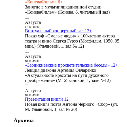
«КоневаФильм» 6+
Занятие в мультипликационной студии
«КоневаФильм» (Конева, 6, читальный зал)
11
Августа
17:00
-
18:00
Виртуальный концертный зал 12+
Показ х/ф «Смелые люди» к 100-летию актера
театра и кино Сергея Гурзо (Мосфильм, 1950, 95
мин.) (Ульяновой, 1, зал № 12)
11
Августа
18:00
-
19:00
«Заоникиевские просветительские беседы» 12+
Лекция диакона Артемия Овчаренко
«Актуальность красоты на пути духовного
преображения» (М. Ульяновой, 1, зале №12)
11
Августа
18:00
-
19:00
Презентация книги 12+
Новая книга поэта Антона Чёрного «Сбор» (ул.
М. Ульяновой, 1, зал № 20)
Архивы