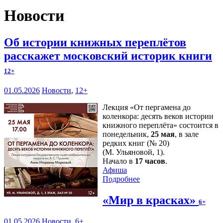
Новости
Об истории книжных переплётов
расскажет московский историк книги
12+
01.05.2026
Новости
,
12+
Лекция «От пергамена до
коленкора: десять веков истории
книжного переплёта» состоится в
понедельник,
25 мая
, в зале
редких книг (№ 20)
(М. Ульяновой, 1).
Начало в
17 часов
.
Афиша
Подробнее
«Мир в красках»
6+
01.05.2026
Новости
,
6+