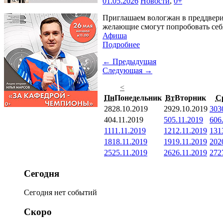
01.05.2026
Новости
,
0+
Приглашаем вологжан в преддвер
желающие смогут попробовать себя
Афиша
Подробнее
← Предыдущая
Следующая →
<
Пн
Понедельник
Вт
Вторник
С
28
28.10.2019
29
29.10.2019
30
3
4
04.11.2019
5
05.11.2019
6
06
11
11.11.2019
12
12.11.2019
13
1
18
18.11.2019
19
19.11.2019
20
2
25
25.11.2019
26
26.11.2019
27
2
Сегодня
Сегодня нет событий
Скоро