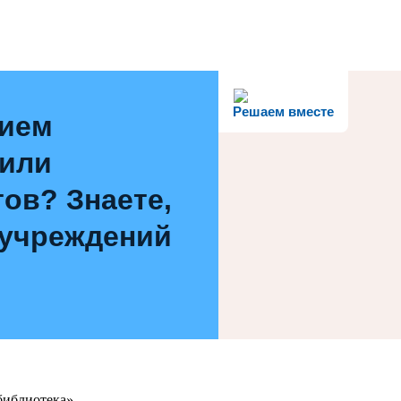
Решаем вместе
нием
 или
ов? Знаете,
 учреждений
библиотека»