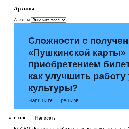
Архивы
Архивы
Сложности с получе
«Пушкинской карты»
приобретением билет
как улучшить работу
культуры?
Напишите — решим!
о нас
Написать
БУК ВО «Вологодская областная универсальная научная 