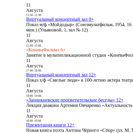
11
Августа
11:30
-
12:30
Виртуальный концертный зал 0+
Показ м/ф «Мойдодыр» (Союзмультфильм, 1954, 16 
мин.) (Ульяновой, 1, зал № 12)
11
Августа
12:00
-
13:00
«КоневаФильм» 6+
Занятие в мультипликационной студии «КоневаФиль
11
Августа
17:00
-
18:00
Виртуальный концертный зал 12+
Показ х/ф «Смелые люди» к 100-летию актера театра
11
Августа
18:00
-
19:00
«Заоникиевские просветительские беседы» 12+
Лекция диакона Артемия Овчаренко «Актуальность 
11
Августа
18:00
-
19:00
Презентация книги 12+
Новая книга поэта Антона Чёрного «Сбор» (ул. М. У