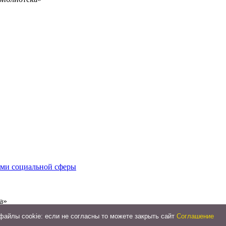
иями социальной сферы
а»
айлы cookie: если не согласны то можете закрыть сайт
Соглашение