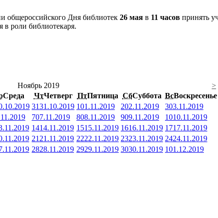
ии общероссийского Дня библиотек
26 мая
в
11 часов
принять уч
 в роли библиотекаря.
Ноябрь 2019
>
р
Среда
Чт
Четверг
Пт
Пятница
Сб
Суббота
Вс
Воскресенье
0.10.2019
31
31.10.2019
1
01.11.2019
2
02.11.2019
3
03.11.2019
.11.2019
7
07.11.2019
8
08.11.2019
9
09.11.2019
10
10.11.2019
3.11.2019
14
14.11.2019
15
15.11.2019
16
16.11.2019
17
17.11.2019
0.11.2019
21
21.11.2019
22
22.11.2019
23
23.11.2019
24
24.11.2019
7.11.2019
28
28.11.2019
29
29.11.2019
30
30.11.2019
1
01.12.2019