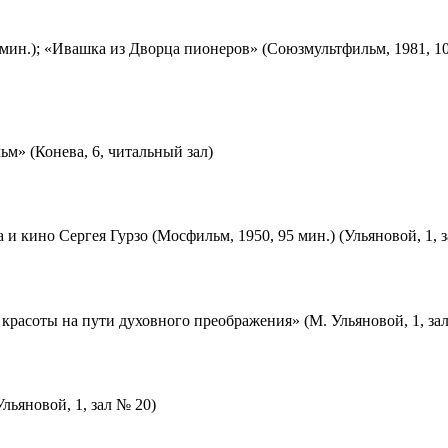
мин.); «Ивашка из Дворца пионеров» (Союзмультфильм, 1981, 10
м» (Конева, 6, читальный зал)
 и кино Сергея Гурзо (Мосфильм, 1950, 95 мин.) (Ульяновой, 1, 
красоты на пути духовного преображения» (М. Ульяновой, 1, за
льяновой, 1, зал № 20)