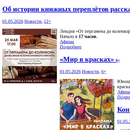
Об истории книжных переплётов расск
01.05.2026
Новости
,
12+
Лекция «От пергамена до коленкор
Начало в
17 часов
.
Афиша
Подробнее
«Мир в красках»
6+
01.05.2026
Новости
,
6+
Юноше
краск
Афиш
Подро
Кон
01.05.