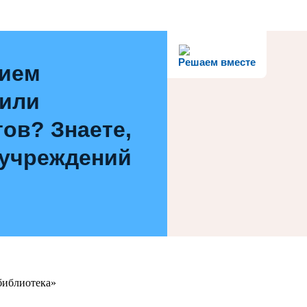
Решаем вместе
нием
 или
ов? Знаете,
 учреждений
библиотека»