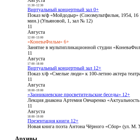
Августа
11:30
-
12:30
Виртуальный концертный зал 0+
Показ м/ф «Мойдодыр» (Союзмультфильм, 1954, 16 
мин.) (Ульяновой, 1, зал № 12)
11
Августа
12:00
-
13:00
«КоневаФильм» 6+
Занятие в мультипликационной студии «КоневаФиль
11
Августа
17:00
-
18:00
Виртуальный концертный зал 12+
Показ х/ф «Смелые люди» к 100-летию актера театра
11
Августа
18:00
-
19:00
«Заоникиевские просветительские беседы» 12+
Лекция диакона Артемия Овчаренко «Актуальность 
11
Августа
18:00
-
19:00
Презентация книги 12+
Новая книга поэта Антона Чёрного «Сбор» (ул. М. У
Архивы