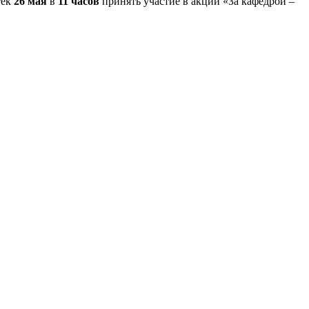
тек
26 мая
в
11 часов
принять участие в акции «За кафедрой –