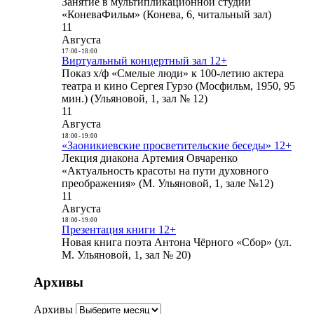
Занятие в мультипликационной студии
«КоневаФильм» (Конева, 6, читальный зал)
11
Августа
17:00
-
18:00
Виртуальный концертный зал 12+
Показ х/ф «Смелые люди» к 100-летию актера
театра и кино Сергея Гурзо (Мосфильм, 1950, 95
мин.) (Ульяновой, 1, зал № 12)
11
Августа
18:00
-
19:00
«Заоникиевские просветительские беседы» 12+
Лекция диакона Артемия Овчаренко
«Актуальность красоты на пути духовного
преображения» (М. Ульяновой, 1, зале №12)
11
Августа
18:00
-
19:00
Презентация книги 12+
Новая книга поэта Антона Чёрного «Сбор» (ул.
М. Ульяновой, 1, зал № 20)
Архивы
Архивы