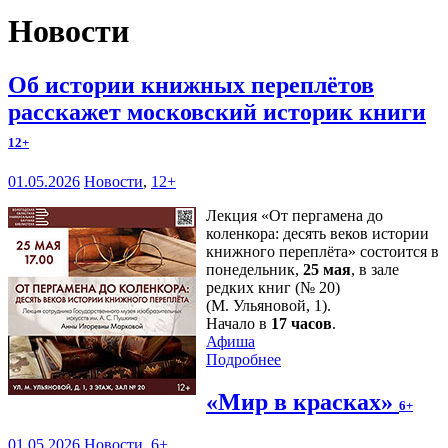
Новости
Об истории книжных переплётов
расскажет московский историк книги
12+
01.05.2026
Новости
,
12+
Лекция «От пергамена до
коленкора: десять веков истории
книжного переплёта» состоится в
понедельник,
25 мая
, в зале
редких книг (№ 20)
(М. Ульяновой, 1).
Начало в
17 часов
.
Афиша
Подробнее
«Мир в красках»
6+
01.05.2026
Новости
,
6+