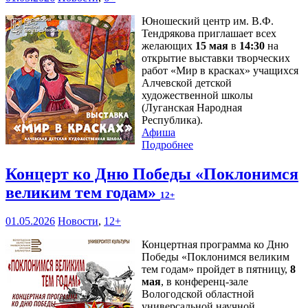
Юношеский центр им. В.Ф.
Тендрякова приглашает всех
желающих
15 мая
в
14:30
на
открытие выставки творческих
работ «Мир в красках» учащихся
Алчевской детской
художественной школы
(Луганская Народная
Республика).
Афиша
Подробнее
Концерт ко Дню Победы «Поклонимся
великим тем годам»
12+
01.05.2026
Новости
,
12+
Концертная программа ко Дню
Победы «Поклонимся великим
тем годам» пройдет в пятницу,
8
мая
, в конференц-зале
Вологодской областной
универсальной научной