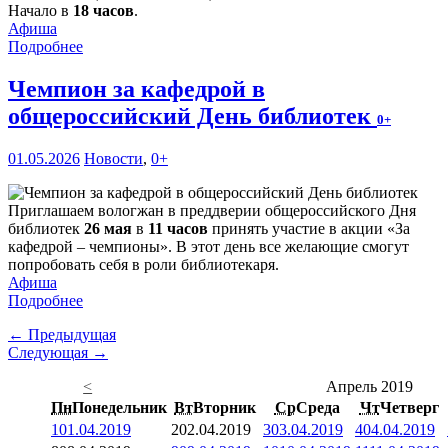
Начало в
18 часов
.
Афиша
Подробнее
Чемпион за кафедрой в
общероссийский День библиотек
0+
01.05.2026
Новости
,
0+
Приглашаем вологжан в преддверии общероссийского Дня
библиотек
26 мая
в
11 часов
принять участие в акции «За
кафедрой – чемпионы». В этот день все желающие смогут
попробовать себя в роли библиотекаря.
Афиша
Подробнее
← Предыдущая
Следующая →
<
Апрель 2019
Пн
Понедельник
Вт
Вторник
Ср
Среда
Чт
Четверг
1
01.04.2019
2
02.04.2019
3
03.04.2019
4
04.04.2019