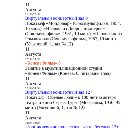
11
Августа
11:30
-
12:30
Виртуальный концертный зал 0+
Показ м/ф «Мойдодыр» (Союзмультфильм, 1954,
16 мин.); «Ивашка из Дворца пионеров»
(Союзмультфильм, 1981, 10 мин.); «Паровозик из
Ромашкова» (Союзмультфильм, 1967, 10 мин.)
(Ульяновой, 1, зал № 12)
11
Августа
12:00
-
13:00
«КоневаФильм» 6+
Занятие в мультипликационной студии
«КоневаФильм» (Конева, 6, читальный зал)
11
Августа
17:00
-
18:00
Виртуальный концертный зал 12+
Показ х/ф «Смелые люди» к 100-летию актера
театра и кино Сергея Гурзо (Мосфильм, 1950, 95
мин.) (Ульяновой, 1, зал № 12)
11
Августа
18:00
-
19:00
«Заоникиевские просветительские беседы» 12+