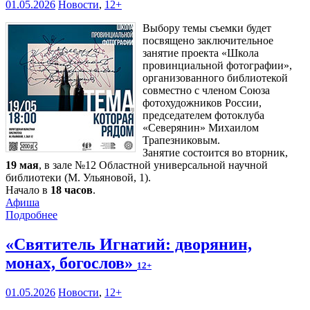
01.05.2026
Новости
,
12+
Выбору темы съемки будет
посвящено заключительное
занятие проекта «Школа
провинциальной фотографии»,
организованного библиотекой
совместно с членом Союза
фотохудожников России,
председателем фотоклуба
«Северянин» Михаилом
Трапезниковым.
Занятие состоится во вторник,
19 мая
, в зале №12 Областной универсальной научной
библиотеки (М. Ульяновой, 1).
Начало в
18 часов
.
Афиша
Подробнее
«Святитель Игнатий: дворянин,
монах, богослов»
12+
01.05.2026
Новости
,
12+