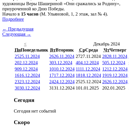
художницы Веры Шашериной «Они сражались за Родину»,
приуроченной ко Дню Победы.
Начало в
15 часов
(М. Ульяновой, 1, 2 этаж, зал № 4).
Подробнее
← Предыдущая
Следующая →
<
Декабрь 2024
Пн
Понедельник
Вт
Вторник
Ср
Среда
Чт
Четверг
25
25.11.2024
26
26.11.2024
27
27.11.2024
28
28.11.2024
2
02.12.2024
3
03.12.2024
4
04.12.2024
5
05.12.2024
9
09.12.2024
10
10.12.2024
11
11.12.2024
12
12.12.2024
16
16.12.2024
17
17.12.2024
18
18.12.2024
19
19.12.2024
23
23.12.2024
24
24.12.2024
25
25.12.2024
26
26.12.2024
30
30.12.2024
31
31.12.2024
1
01.01.2025
2
02.01.2025
Сегодня
Сегодня нет событий
Скоро