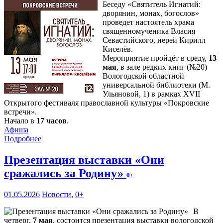
Беседу «Святитель Игнатий:
дворянин, монах, богослов»
проведет настоятель храма
священномученика Власия
Севастийского, иерей Кирилл
Киселёв.
Мероприятие пройдёт в среду,
13
мая
, в зале редких книг (№20)
Вологодской областной
универсальной библиотеки (М.
Ульяновой, 1) в рамках XVII
Открытого фестиваля православной культуры «Покровские
встречи».
Начало в
17 часов
.
Афиша
Подробнее
Презентация выставки «Они
сражались за Родину»
0+
01.05.2026
Новости
,
0+
В
четверг,
7 мая
, состоится презентация выставки вологодской