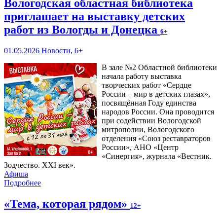
Вологодская областная библиотека
приглашает на выставку детских
работ из Вологды и Донецка
6+
01.05.2026
Новости
,
6+
В зале №2 Областной библиотеки
начала работу выставка
творческих работ «Сердце
России – мир в детских глазах»,
посвящённая Году единства
народов России. Она проводится
при содействии Вологодской
митрополии, Вологодского
отделения «Союз реставраторов
России», АНО «Центр
«Синергия», журнала «Вестник.
Зодчество. XXI век».
Афиша
Подробнее
«Тема, которая рядом»
12+