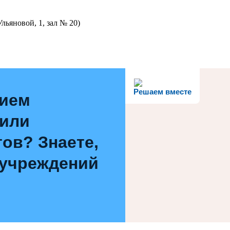
льяновой, 1, зал № 20)
Решаем вместе
нием
 или
ов? Знаете,
 учреждений