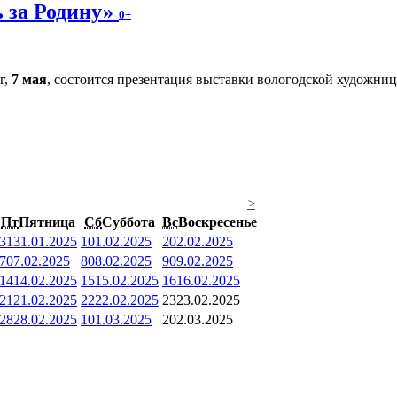
 за Родину»
0+
г,
7 мая
, состоится презентация выставки вологодской художн
>
Пт
Пятница
Сб
Суббота
Вс
Воскресенье
31
31.01.2025
1
01.02.2025
2
02.02.2025
7
07.02.2025
8
08.02.2025
9
09.02.2025
14
14.02.2025
15
15.02.2025
16
16.02.2025
21
21.02.2025
22
22.02.2025
23
23.02.2025
28
28.02.2025
1
01.03.2025
2
02.03.2025