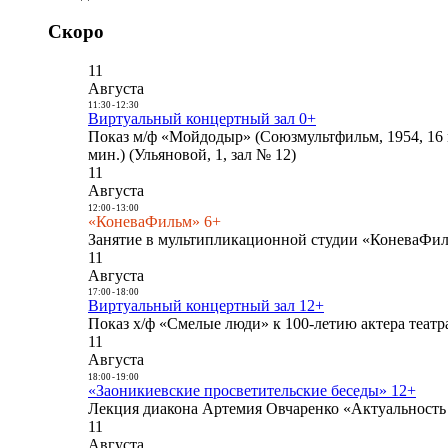
Скоро
11
Августа
11:30
-
12:30
Виртуальный концертный зал 0+
Показ м/ф «Мойдодыр» (Союзмультфильм, 1954, 16 
мин.) (Ульяновой, 1, зал № 12)
11
Августа
12:00
-
13:00
«КоневаФильм» 6+
Занятие в мультипликационной студии «КоневаФиль
11
Августа
17:00
-
18:00
Виртуальный концертный зал 12+
Показ х/ф «Смелые люди» к 100-летию актера театра
11
Августа
18:00
-
19:00
«Заоникиевские просветительские беседы» 12+
Лекция диакона Артемия Овчаренко «Актуальность 
11
Августа