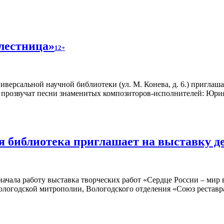
лестница»
12+
версальной научной библиотеки (ул. М. Конева, д. 6.) приглаш
н прозвучат песни знаменитых композиторов-исполнителей: Юр
я библиотека приглашает на выставку д
ачала работу выставка творческих работ «Сердце России – мир в
ологодской митрополии, Вологодского отделения «Союз рестав