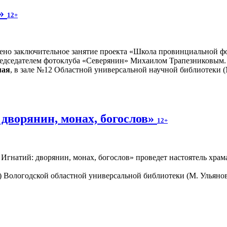
м»
12+
ено заключительное занятие проекта «Школа провинциальной фо
редседателем фотоклуба «Северянин» Михаилом Трапезниковым.
мая
, в зале №12 Областной универсальной научной библиотеки (М
дворянин, монах, богослов»
12+
 Игнатий: дворянин, монах, богослов» проведет настоятель хра
0) Вологодской областной универсальной библиотеки (М. Ульяно