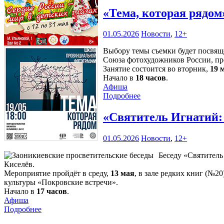
«Тема, которая рядо
01.05.2026
Новости
,
12+
Выбору темы съемки будет посвящ
Союза фотохудожников России, п
Занятие состоится во вторник,
19 
Начало в
18 часов
.
Афиша
Подробнее
«Святитель Игнатий: 
01.05.2026
Новости
,
12+
Беседу «Святитель
Киселёв.
Мероприятие пройдёт в среду,
13 мая
, в зале редких книг (№2
культуры «Покровские встречи».
Начало в
17 часов
.
Афиша
Подробнее