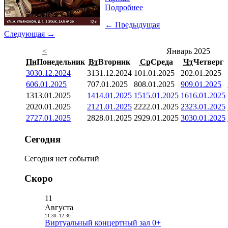
Подробнее
← Предыдущая
Следующая →
<
Январь 2025
Пн
Понедельник
Вт
Вторник
Ср
Среда
Чт
Четверг
30
30.12.2024
31
31.12.2024
1
01.01.2025
2
02.01.2025
6
06.01.2025
7
07.01.2025
8
08.01.2025
9
09.01.2025
13
13.01.2025
14
14.01.2025
15
15.01.2025
16
16.01.2025
20
20.01.2025
21
21.01.2025
22
22.01.2025
23
23.01.2025
27
27.01.2025
28
28.01.2025
29
29.01.2025
30
30.01.2025
Сегодня
Сегодня нет событий
Скоро
11
Августа
11:30
-
12:30
Виртуальный концертный зал 0+