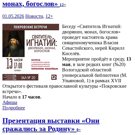
монах, богослов»
12+
01.05.2026
Новости
,
12+
Беседу «Святитель Игнатий:
дворянин, монах, богослов»
проведет настоятель храма
священномученика Власия
Севастийского, иерей Кирилл
Киселёв.
Мероприятие пройдёт в среду,
13
мая
, в зале редких книг (№20)
Вологодской областной
универсальной библиотеки (М.
Ульяновой, 1) в рамках XVII
Открытого фестиваля православной культуры «Покровские
встречи».
Начало в
17 часов
.
Афиша
Подробнее
Презентация выставки «Они
сражались за Родину»
0+