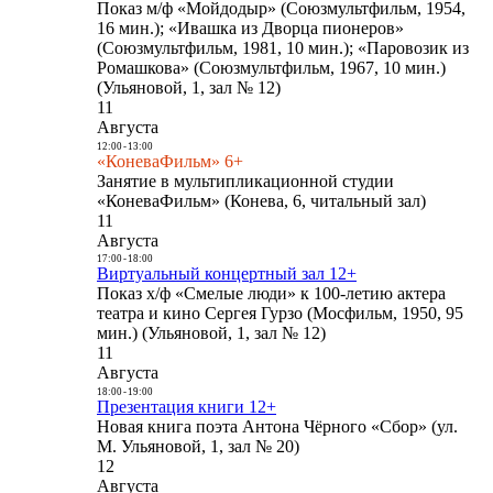
Показ м/ф «Мойдодыр» (Союзмультфильм, 1954,
16 мин.); «Ивашка из Дворца пионеров»
(Союзмультфильм, 1981, 10 мин.); «Паровозик из
Ромашкова» (Союзмультфильм, 1967, 10 мин.)
(Ульяновой, 1, зал № 12)
11
Августа
12:00
-
13:00
«КоневаФильм» 6+
Занятие в мультипликационной студии
«КоневаФильм» (Конева, 6, читальный зал)
11
Августа
17:00
-
18:00
Виртуальный концертный зал 12+
Показ х/ф «Смелые люди» к 100-летию актера
театра и кино Сергея Гурзо (Мосфильм, 1950, 95
мин.) (Ульяновой, 1, зал № 12)
11
Августа
18:00
-
19:00
Презентация книги 12+
Новая книга поэта Антона Чёрного «Сбор» (ул.
М. Ульяновой, 1, зал № 20)
12
Августа