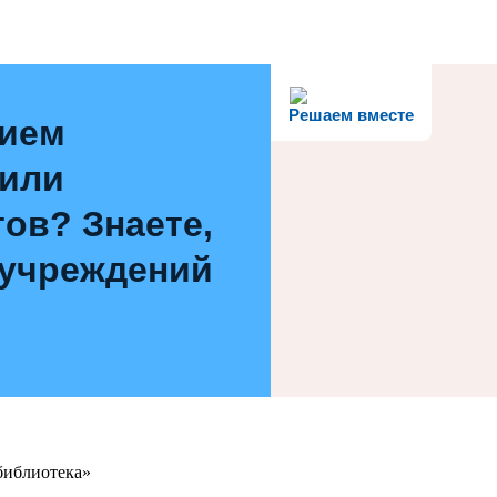
Решаем вместе
нием
 или
ов? Знаете,
 учреждений
библиотека»