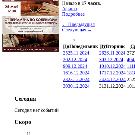
Начало в
17 часов
.
Афиша
Подробнее
← Предыдущая
Следующая →
<
Пн
Понедельник
Вт
Вторник
С
25
25.11.2024
26
26.11.2024
27
2
2
02.12.2024
3
03.12.2024
4
04
9
09.12.2024
10
10.12.2024
11
1
16
16.12.2024
17
17.12.2024
18
1
23
23.12.2024
24
24.12.2024
25
2
30
30.12.2024
31
31.12.2024
1
01
Сегодня
Сегодня нет событий
Скоро
11