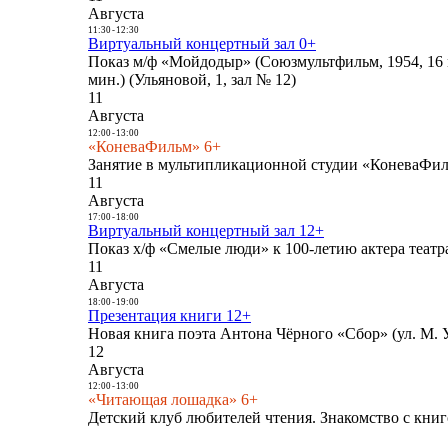
Августа
11:30
-
12:30
Виртуальный концертный зал 0+
Показ м/ф «Мойдодыр» (Союзмультфильм, 1954, 16 
мин.) (Ульяновой, 1, зал № 12)
11
Августа
12:00
-
13:00
«КоневаФильм» 6+
Занятие в мультипликационной студии «КоневаФиль
11
Августа
17:00
-
18:00
Виртуальный концертный зал 12+
Показ х/ф «Смелые люди» к 100-летию актера театра
11
Августа
18:00
-
19:00
Презентация книги 12+
Новая книга поэта Антона Чёрного «Сбор» (ул. М. У
12
Августа
12:00
-
13:00
«Читающая лошадка» 6+
Детский клуб любителей чтения. Знакомство с книг