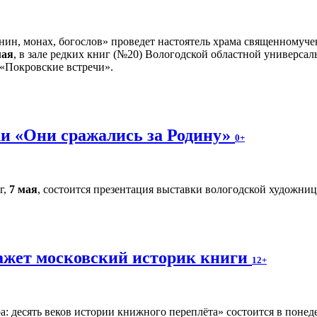
нин, монах, богослов» проведет настоятель храма священномуче
мая
, в зале редких книг (№20) Вологодской областной универсал
 «Покровские встречи».
и «Они сражались за Родину»
0+
г,
7 мая
, состоится презентация выставки вологодской художн
ажет московский историк книги
12+
а: десять веков истории книжного переплёта» состоится в поне