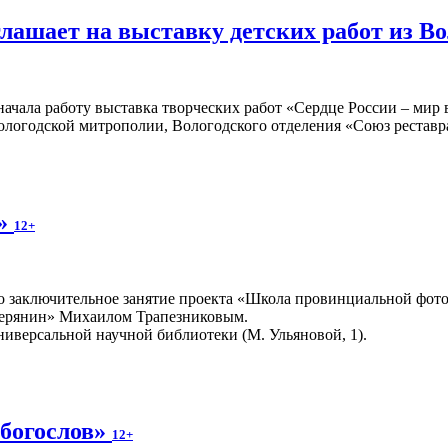
глашает на выставку детских работ из В
ачала работу выставка творческих работ «Сердце России – мир в
ологодской митрополии, Вологодского отделения «Союз рестав
м»
12+
о заключительное занятие проекта «Школа провинциальной фото
верянин» Михаилом Трапезниковым.
ниверсальной научной библиотеки (М. Ульяновой, 1).
 богослов»
12+