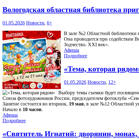
Вологодская областная библиотека при
01.05.2026
Новости
,
6+
В зале №2 Областной библиотеки н
Она проводится при содействии В
Зодчество. XXI век».
Афиша
Подробнее
«Тема, которая рядо
01.05.2026
Новости
,
12+
Выбору темы съемки будет посвящен
Союза фотохудожников России, председателем фотоклуба «Се
Занятие состоится во вторник,
19 мая
, в зале №12 Областной у
Начало в
18 часов
.
Афиша
Подробнее
«Святитель Игнатий: дворянин, монах,