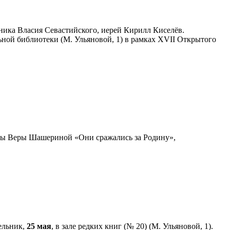
ника Власия Севастийского, иерей Кирилл Киселёв.
ьной библиотеки (М. Ульяновой, 1) в рамках XVII Открытого
ицы Веры Шашериной «Они сражались за Родину»,
дельник,
25 мая
, в зале редких книг (№ 20) (М. Ульяновой, 1).