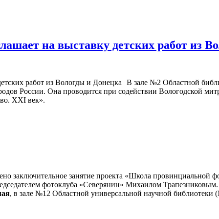
глашает на выставку детских работ из В
В зале №2 Областной библи
народов России. Она проводится при содействии Вологодской ми
во. XXI век».
ено заключительное занятие проекта «Школа провинциальной фо
редседателем фотоклуба «Северянин» Михаилом Трапезниковым.
мая
, в зале №12 Областной универсальной научной библиотеки (М