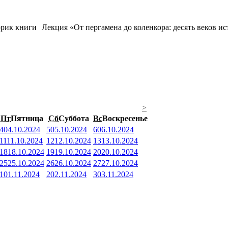
Лекция «От пергамена до коленкора: десять веков и
>
Пт
Пятница
Сб
Суббота
Вс
Воскресенье
4
04.10.2024
5
05.10.2024
6
06.10.2024
11
11.10.2024
12
12.10.2024
13
13.10.2024
18
18.10.2024
19
19.10.2024
20
20.10.2024
25
25.10.2024
26
26.10.2024
27
27.10.2024
1
01.11.2024
2
02.11.2024
3
03.11.2024