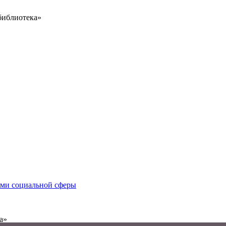
библиотека»
иями социальной сферы
а»