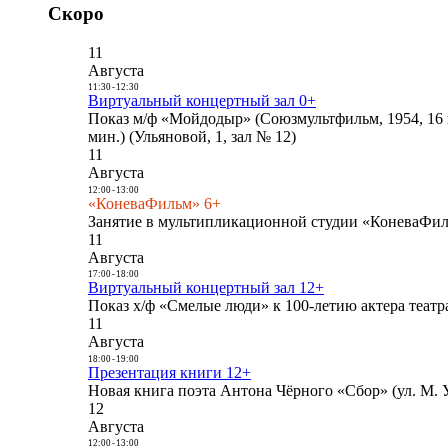
Скоро
11
Августа
11:30
-
12:30
Виртуальный концертный зал 0+
Показ м/ф «Мойдодыр» (Союзмультфильм, 1954, 16 
мин.) (Ульяновой, 1, зал № 12)
11
Августа
12:00
-
13:00
«КоневаФильм» 6+
Занятие в мультипликационной студии «КоневаФиль
11
Августа
17:00
-
18:00
Виртуальный концертный зал 12+
Показ х/ф «Смелые люди» к 100-летию актера театра
11
Августа
18:00
-
19:00
Презентация книги 12+
Новая книга поэта Антона Чёрного «Сбор» (ул. М. У
12
Августа
12:00
-
13:00