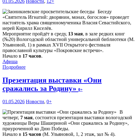
01.05.2026
Новости
,
12+
Беседу
«Святитель Игнатий: дворянин, монах, богослов» проведет
настоятель храма священномученика Власия Севастийского,
иерей Кирилл Киселёв.
Мероприятие пройдёт в среду,
13 мая
, в зале редких книг
(№20) Вологодской областной универсальной библиотеки (М.
Ульяновой, 1) в рамках XVII Открытого фестиваля
православной культуры «Покровские встречи».
Начало в
17 часов
.
Афиша
Подробнее
Презентация выставки «Они
сражались за Родину»
0+
01.05.2026
Новости
,
0+
В
четверг,
7 мая
, состоится презентация выставки вологодской
художницы Веры Шашериной «Они сражались за Родину»,
приуроченной ко Дню Победы.
Начало в
15 часов
(М. Ульяновой, 1, 2 этаж, зал № 4).