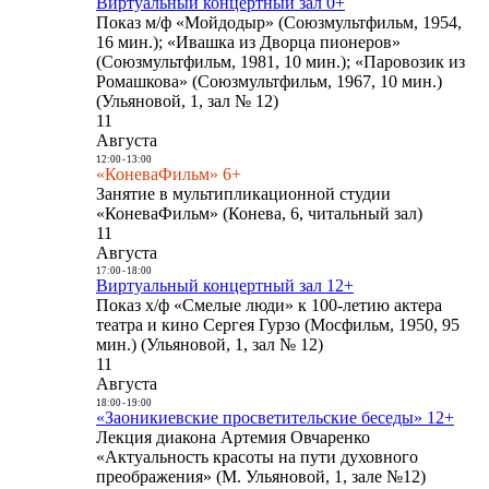
Виртуальный концертный зал 0+
Показ м/ф «Мойдодыр» (Союзмультфильм, 1954,
16 мин.); «Ивашка из Дворца пионеров»
(Союзмультфильм, 1981, 10 мин.); «Паровозик из
Ромашкова» (Союзмультфильм, 1967, 10 мин.)
(Ульяновой, 1, зал № 12)
11
Августа
12:00
-
13:00
«КоневаФильм» 6+
Занятие в мультипликационной студии
«КоневаФильм» (Конева, 6, читальный зал)
11
Августа
17:00
-
18:00
Виртуальный концертный зал 12+
Показ х/ф «Смелые люди» к 100-летию актера
театра и кино Сергея Гурзо (Мосфильм, 1950, 95
мин.) (Ульяновой, 1, зал № 12)
11
Августа
18:00
-
19:00
«Заоникиевские просветительские беседы» 12+
Лекция диакона Артемия Овчаренко
«Актуальность красоты на пути духовного
преображения» (М. Ульяновой, 1, зале №12)