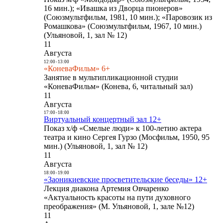
16 мин.); «Ивашка из Дворца пионеров»
(Союзмультфильм, 1981, 10 мин.); «Паровозик из
Ромашкова» (Союзмультфильм, 1967, 10 мин.)
(Ульяновой, 1, зал № 12)
11
Августа
12:00
-
13:00
«КоневаФильм» 6+
Занятие в мультипликационной студии
«КоневаФильм» (Конева, 6, читальный зал)
11
Августа
17:00
-
18:00
Виртуальный концертный зал 12+
Показ х/ф «Смелые люди» к 100-летию актера
театра и кино Сергея Гурзо (Мосфильм, 1950, 95
мин.) (Ульяновой, 1, зал № 12)
11
Августа
18:00
-
19:00
«Заоникиевские просветительские беседы» 12+
Лекция диакона Артемия Овчаренко
«Актуальность красоты на пути духовного
преображения» (М. Ульяновой, 1, зале №12)
11