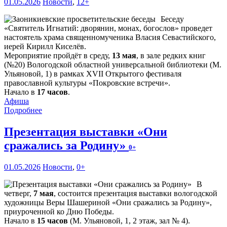
01.05.2026
Новости
,
12+
Беседу
«Святитель Игнатий: дворянин, монах, богослов» проведет
настоятель храма священномученика Власия Севастийского,
иерей Кирилл Киселёв.
Мероприятие пройдёт в среду,
13 мая
, в зале редких книг
(№20) Вологодской областной универсальной библиотеки (М.
Ульяновой, 1) в рамках XVII Открытого фестиваля
православной культуры «Покровские встречи».
Начало в
17 часов
.
Афиша
Подробнее
Презентация выставки «Они
сражались за Родину»
0+
01.05.2026
Новости
,
0+
В
четверг,
7 мая
, состоится презентация выставки вологодской
художницы Веры Шашериной «Они сражались за Родину»,
приуроченной ко Дню Победы.
Начало в
15 часов
(М. Ульяновой, 1, 2 этаж, зал № 4).