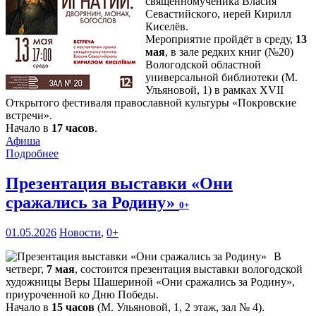
священномученика Власия
Севастийского, иерей Кирилл
Киселёв.
Мероприятие пройдёт в среду,
13
мая
, в зале редких книг (№20)
Вологодской областной
универсальной библиотеки (М.
Ульяновой, 1) в рамках XVII
Открытого фестиваля православной культуры «Покровские
встречи».
Начало в
17 часов
.
Афиша
Подробнее
Презентация выставки «Они
сражались за Родину»
0+
01.05.2026
Новости
,
0+
В
четверг,
7 мая
, состоится презентация выставки вологодской
художницы Веры Шашериной «Они сражались за Родину»,
приуроченной ко Дню Победы.
Начало в
15 часов
(М. Ульяновой, 1, 2 этаж, зал № 4).