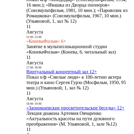
16 мин.); «Ивашка из Дворца пионеров»
(Союзмультфильм, 1981, 10 мин.); «Паровозик из
Ромашкова» (Союзмультфильм, 1967, 10 мин.)
(Ульяновой, 1, зал № 12)
11
Августа
12:00
-
13:00
«КоневаФильм» 6+
Занятие в мультипликационной студии
«КоневаФильм» (Конева, 6, читальный зал)
11
Августа
17:00
-
18:00
Виртуальный концертный зал 12+
Показ х/ф «Смелые люди» к 100-летию актера
театра и кино Сергея Гурзо (Мосфильм, 1950, 95
мин.) (Ульяновой, 1, зал № 12)
11
Августа
18:00
-
19:00
«Заоникиевские просветительские беседы» 12+
Лекция диакона Артемия Овчаренко
«Актуальность красоты на пути духовного
преображения» (М. Ульяновой, 1, зале №12)
11