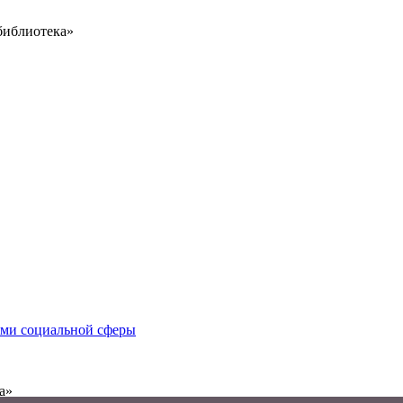
библиотека»
иями социальной сферы
а»