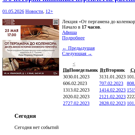
01.05.2026
Новости
,
12+
Лекция «От пергамена до коленкор
Начало в
17 часов
.
Афиша
Подробнее
← Предыдущая
Следующая →
<
Пн
Понедельник
Вт
Вторник
С
30
30.01.2023
31
31.01.2023
1
01
6
06.02.2023
7
07.02.2023
8
08
13
13.02.2023
14
14.02.2023
15
1
20
20.02.2023
21
21.02.2023
22
2
27
27.02.2023
28
28.02.2023
1
01
Сегодня
Сегодня нет событий