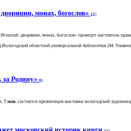
дворянин, монах, богослов»
12+
 Игнатий: дворянин, монах, богослов» проведет настоятель хра
0) Вологодской областной универсальной библиотеки (М. Ульяно
 за Родину»
0+
г,
7 мая
, состоится презентация выставки вологодской художн
ажет московский историк книги
12+