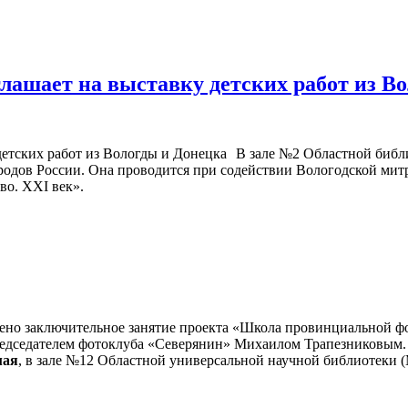
глашает на выставку детских работ из В
В зале №2 Областной библи
народов России. Она проводится при содействии Вологодской ми
во. XXI век».
ено заключительное занятие проекта «Школа провинциальной фо
редседателем фотоклуба «Северянин» Михаилом Трапезниковым.
мая
, в зале №12 Областной универсальной научной библиотеки (М