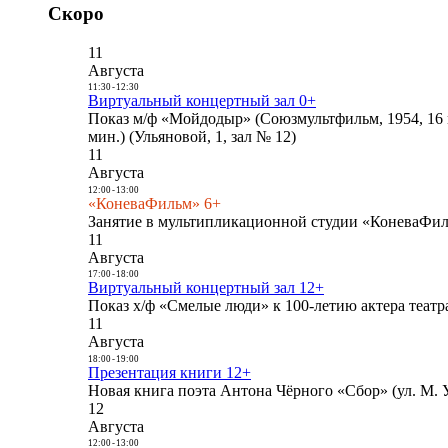
Скоро
11
Августа
11:30
-
12:30
Виртуальный концертный зал 0+
Показ м/ф «Мойдодыр» (Союзмультфильм, 1954, 16 
мин.) (Ульяновой, 1, зал № 12)
11
Августа
12:00
-
13:00
«КоневаФильм» 6+
Занятие в мультипликационной студии «КоневаФиль
11
Августа
17:00
-
18:00
Виртуальный концертный зал 12+
Показ х/ф «Смелые люди» к 100-летию актера театра
11
Августа
18:00
-
19:00
Презентация книги 12+
Новая книга поэта Антона Чёрного «Сбор» (ул. М. У
12
Августа
12:00
-
13:00