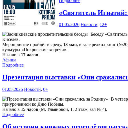
Подробнее
«Святитель Игнатий: 
01.05.2026
Новости
,
12+
Беседу «Святитель
Киселёв.
Мероприятие пройдёт в среду,
13 мая
, в зале редких книг (№2
культуры «Покровские встречи».
Начало в
17 часов
.
Афиша
Подробнее
Презентация выставки «Они сражались
01.05.2026
Новости
,
0+
В четвер
приуроченной ко Дню Победы.
Начало в
15 часов
(М. Ульяновой, 1, 2 этаж, зал № 4).
Подробнее
Об истории книжных переплётов расск