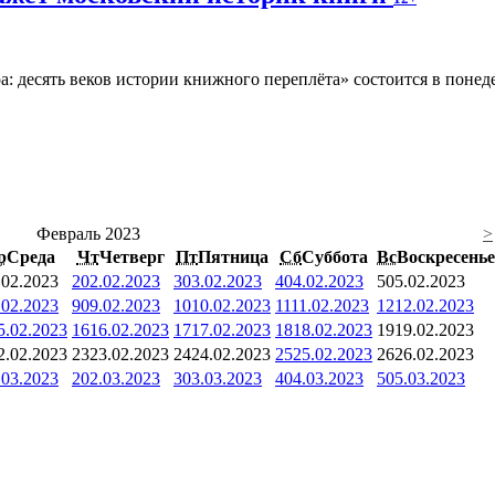
а: десять веков истории книжного переплёта» состоится в поне
Февраль 2023
>
р
Среда
Чт
Четверг
Пт
Пятница
Сб
Суббота
Вс
Воскресенье
.02.2023
2
02.02.2023
3
03.02.2023
4
04.02.2023
5
05.02.2023
.02.2023
9
09.02.2023
10
10.02.2023
11
11.02.2023
12
12.02.2023
5.02.2023
16
16.02.2023
17
17.02.2023
18
18.02.2023
19
19.02.2023
2.02.2023
23
23.02.2023
24
24.02.2023
25
25.02.2023
26
26.02.2023
.03.2023
2
02.03.2023
3
03.03.2023
4
04.03.2023
5
05.03.2023