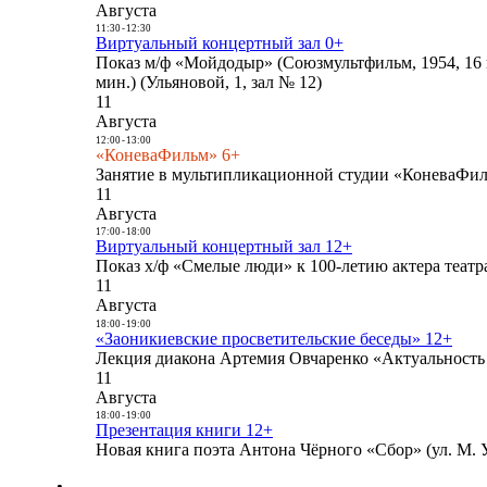
Августа
11:30
-
12:30
Виртуальный концертный зал 0+
Показ м/ф «Мойдодыр» (Союзмультфильм, 1954, 16 
мин.) (Ульяновой, 1, зал № 12)
11
Августа
12:00
-
13:00
«КоневаФильм» 6+
Занятие в мультипликационной студии «КоневаФиль
11
Августа
17:00
-
18:00
Виртуальный концертный зал 12+
Показ х/ф «Смелые люди» к 100-летию актера театра
11
Августа
18:00
-
19:00
«Заоникиевские просветительские беседы» 12+
Лекция диакона Артемия Овчаренко «Актуальность 
11
Августа
18:00
-
19:00
Презентация книги 12+
Новая книга поэта Антона Чёрного «Сбор» (ул. М. У