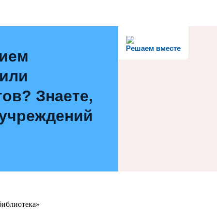
Решаем вместе
нием
 или
ов? Знаете,
 учреждений
библиотека»