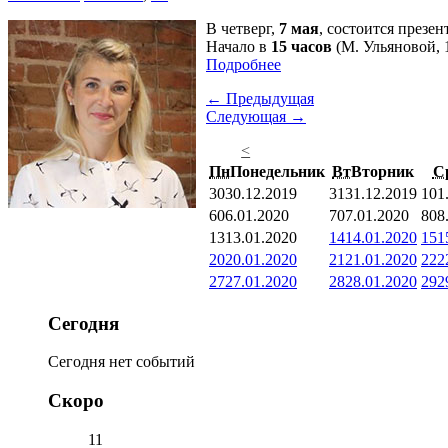
В четверг,
7 мая
, состоится през
Начало в
15 часов
(М. Ульяновой, 1
Подробнее
← Предыдущая
Следующая →
<
Пн
Понедельник
Вт
Вторник
С
30
30.12.2019
31
31.12.2019
1
01
6
06.01.2020
7
07.01.2020
8
08
13
13.01.2020
14
14.01.2020
15
1
20
20.01.2020
21
21.01.2020
22
2
27
27.01.2020
28
28.01.2020
29
2
Сегодня
Сегодня нет событий
Скоро
11