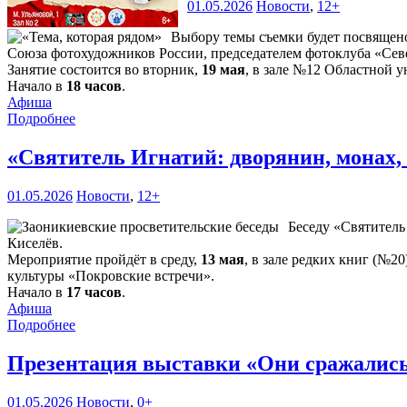
01.05.2026
Новости
,
12+
Выбору темы съемки будет посвящен
Союза фотохудожников России, председателем фотоклуба «Се
Занятие состоится во вторник,
19 мая
, в зале №12 Областной у
Начало в
18 часов
.
Афиша
Подробнее
«Святитель Игнатий: дворянин, монах,
01.05.2026
Новости
,
12+
Беседу «Святитель
Киселёв.
Мероприятие пройдёт в среду,
13 мая
, в зале редких книг (№2
культуры «Покровские встречи».
Начало в
17 часов
.
Афиша
Подробнее
Презентация выставки «Они сражались
01.05.2026
Новости
,
0+