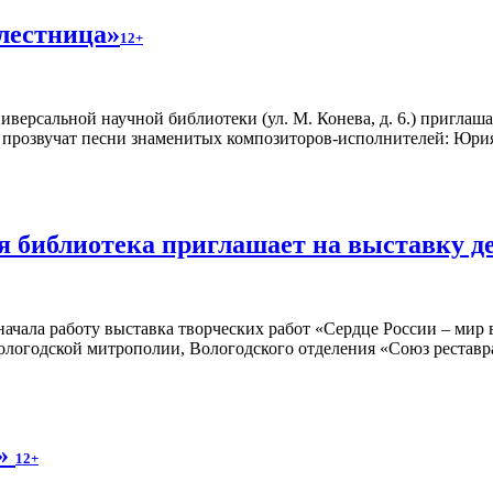
лестница»
12+
версальной научной библиотеки (ул. М. Конева, д. 6.) приглаш
н прозвучат песни знаменитых композиторов-исполнителей: Юр
я библиотека приглашает на выставку д
ачала работу выставка творческих работ «Сердце России – мир в
ологодской митрополии, Вологодского отделения «Союз рестав
м»
12+