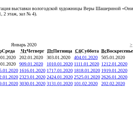
ентация выставки вологодской художницы Веры Шашериной «Они
, 2 этаж, зал № 4).
Январь 2020
>
р
Среда
Чт
Четверг
Пт
Пятница
Сб
Суббота
Вс
Воскресенье
.01.2020
2
02.01.2020
3
03.01.2020
4
04.01.2020
5
05.01.2020
.01.2020
9
09.01.2020
10
10.01.2020
11
11.01.2020
12
12.01.2020
5.01.2020
16
16.01.2020
17
17.01.2020
18
18.01.2020
19
19.01.2020
2.01.2020
23
23.01.2020
24
24.01.2020
25
25.01.2020
26
26.01.2020
9.01.2020
30
30.01.2020
31
31.01.2020
1
01.02.2020
2
02.02.2020