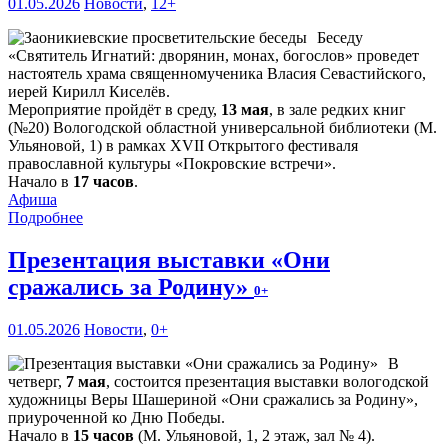
01.05.2026
Новости
,
12+
Беседу
«Святитель Игнатий: дворянин, монах, богослов» проведет
настоятель храма священномученика Власия Севастийского,
иерей Кирилл Киселёв.
Мероприятие пройдёт в среду,
13 мая
, в зале редких книг
(№20) Вологодской областной универсальной библиотеки (М.
Ульяновой, 1) в рамках XVII Открытого фестиваля
православной культуры «Покровские встречи».
Начало в
17 часов
.
Афиша
Подробнее
Презентация выставки «Они
сражались за Родину»
0+
01.05.2026
Новости
,
0+
В
четверг,
7 мая
, состоится презентация выставки вологодской
художницы Веры Шашериной «Они сражались за Родину»,
приуроченной ко Дню Победы.
Начало в
15 часов
(М. Ульяновой, 1, 2 этаж, зал № 4).