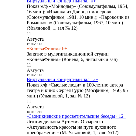
Виртуальный концертный зал 0+
Показ м/ф «Мойдодыр» (Союзмультфильм, 1954,
16 мин.); «Ивашка из Дворца пионеров»
(Союзмультфильм, 1981, 10 мин.); «Паровозик из
Ромашкова» (Союзмультфильм, 1967, 10 мин.)
(Ульяновой, 1, зал № 12)
11
Августа
12:00
-
13:00
«КоневаФильм» 6+
Занятие в мультипликационной студии
«КоневаФильм» (Конева, 6, читальный зал)
11
Августа
17:00
-
18:00
Виртуальный концертный зал 12+
Показ х/ф «Смелые люди» к 100-летию актера
театра и кино Сергея Гурзо (Мосфильм, 1950, 95
мин.) (Ульяновой, 1, зал № 12)
11
Августа
18:00
-
19:00
«Заоникиевские просветительские беседы» 12+
Лекция диакона Артемия Овчаренко
«Актуальность красоты на пути духовного
преображения» (М. Ульяновой, 1, зале №12)