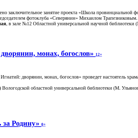
ено заключительное занятие проекта «Школа провинциальной фо
редседателем фотоклуба «Северянин» Михаилом Трапезниковым.
мая
, в зале №12 Областной универсальной научной библиотеки (М
дворянин, монах, богослов»
12+
 Игнатий: дворянин, монах, богослов» проведет настоятель хра
0) Вологодской областной универсальной библиотеки (М. Ульяно
 за Родину»
0+