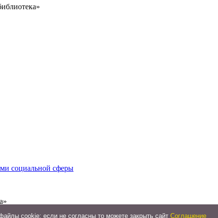
библиотека»
иями социальной сферы
а»
айлы cookie: если не согласны то можете закрыть сайт
Соглашение