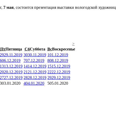
г,
7 мая
, состоится презентация выставки вологодской художн
>
Пт
Пятница
Сб
Суббота
Вс
Воскресенье
29
29.11.2019
30
30.11.2019
1
01.12.2019
6
06.12.2019
7
07.12.2019
8
08.12.2019
13
13.12.2019
14
14.12.2019
15
15.12.2019
20
20.12.2019
21
21.12.2019
22
22.12.2019
27
27.12.2019
28
28.12.2019
29
29.12.2019
3
03.01.2020
4
04.01.2020
5
05.01.2020