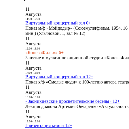
11
Августа
11:30
-
12:30
Виртуальный концертный зал 0+
Показ м/ф «Мойдодыр» (Союзмультфильм, 1954, 16 
мин.) (Ульяновой, 1, зал № 12)
11
Августа
12:00
-
13:00
«КоневаФильм» 6+
Занятие в мультипликационной студии «КоневаФиль
11
Августа
17:00
-
18:00
Виртуальный концертный зал 12+
Показ х/ф «Смелые люди» к 100-летию актера театра
11
Августа
18:00
-
19:00
«Заоникиевские просветительские беседы» 12+
Лекция диакона Артемия Овчаренко «Актуальность 
11
Августа
18:00
-
19:00
Презентация книги 12+