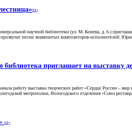
лестница»
12+
версальной научной библиотеки (ул. М. Конева, д. 6.) приглаш
н прозвучат песни знаменитых композиторов-исполнителей: Юр
я библиотека приглашает на выставку д
ачала работу выставка творческих работ «Сердце России – мир в
ологодской митрополии, Вологодского отделения «Союз рестав
м»
12+