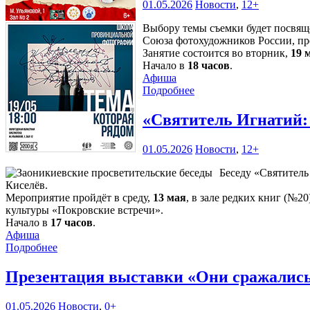
01.05.2026
Новости
,
12+
Выбору темы съемки будет посвящ
Союза фотохудожников России, п
Занятие состоится во вторник,
19 
Начало в
18 часов
.
Афиша
Подробнее
«Святитель Игнатий: 
01.05.2026
Новости
,
12+
Беседу «Святитель
Киселёв.
Мероприятие пройдёт в среду,
13 мая
, в зале редких книг (№2
культуры «Покровские встречи».
Начало в
17 часов
.
Афиша
Подробнее
Презентация выставки «Они сражались
01.05.2026
Новости
,
0+