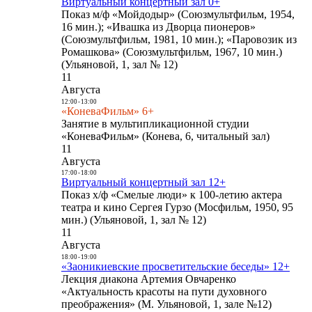
Виртуальный концертный зал 0+
Показ м/ф «Мойдодыр» (Союзмультфильм, 1954,
16 мин.); «Ивашка из Дворца пионеров»
(Союзмультфильм, 1981, 10 мин.); «Паровозик из
Ромашкова» (Союзмультфильм, 1967, 10 мин.)
(Ульяновой, 1, зал № 12)
11
Августа
12:00
-
13:00
«КоневаФильм» 6+
Занятие в мультипликационной студии
«КоневаФильм» (Конева, 6, читальный зал)
11
Августа
17:00
-
18:00
Виртуальный концертный зал 12+
Показ х/ф «Смелые люди» к 100-летию актера
театра и кино Сергея Гурзо (Мосфильм, 1950, 95
мин.) (Ульяновой, 1, зал № 12)
11
Августа
18:00
-
19:00
«Заоникиевские просветительские беседы» 12+
Лекция диакона Артемия Овчаренко
«Актуальность красоты на пути духовного
преображения» (М. Ульяновой, 1, зале №12)