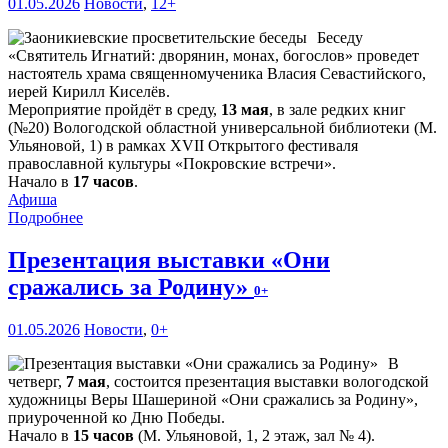
01.05.2026
Новости
,
12+
Беседу
«Святитель Игнатий: дворянин, монах, богослов» проведет
настоятель храма священномученика Власия Севастийского,
иерей Кирилл Киселёв.
Мероприятие пройдёт в среду,
13 мая
, в зале редких книг
(№20) Вологодской областной универсальной библиотеки (М.
Ульяновой, 1) в рамках XVII Открытого фестиваля
православной культуры «Покровские встречи».
Начало в
17 часов
.
Афиша
Подробнее
Презентация выставки «Они
сражались за Родину»
0+
01.05.2026
Новости
,
0+
В
четверг,
7 мая
, состоится презентация выставки вологодской
художницы Веры Шашериной «Они сражались за Родину»,
приуроченной ко Дню Победы.
Начало в
15 часов
(М. Ульяновой, 1, 2 этаж, зал № 4).