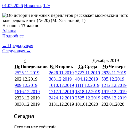
01.05.2026
Новости
,
12+
зале редких книг (№ 20) (М. Ульяновой, 1).
Начало в
17 часов
.
Афиша
Подробнее
← Предыдущая
Следующая →
<
Декабрь 2019
Пн
Понедельник
Вт
Вторник
Ср
Среда
Чт
Четверг
25
25.11.2019
26
26.11.2019
27
27.11.2019
28
28.11.2019
2
02.12.2019
3
03.12.2019
4
04.12.2019
5
05.12.2019
9
09.12.2019
10
10.12.2019
11
11.12.2019
12
12.12.2019
16
16.12.2019
17
17.12.2019
18
18.12.2019
19
19.12.2019
23
23.12.2019
24
24.12.2019
25
25.12.2019
26
26.12.2019
30
30.12.2019
31
31.12.2019
1
01.01.2020
2
02.01.2020
Сегодня
Сегодня нет событий