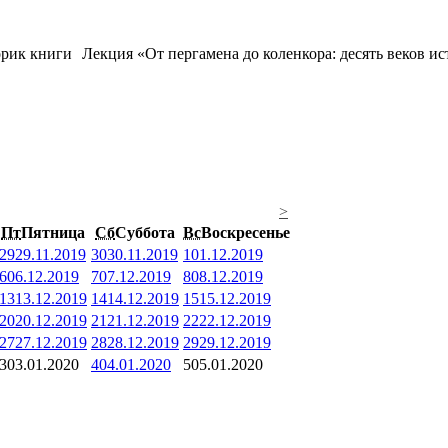
Лекция «От пергамена до коленкора: десять веков и
>
Пт
Пятница
Сб
Суббота
Вс
Воскресенье
29
29.11.2019
30
30.11.2019
1
01.12.2019
6
06.12.2019
7
07.12.2019
8
08.12.2019
13
13.12.2019
14
14.12.2019
15
15.12.2019
20
20.12.2019
21
21.12.2019
22
22.12.2019
27
27.12.2019
28
28.12.2019
29
29.12.2019
3
03.01.2020
4
04.01.2020
5
05.01.2020