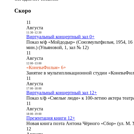
Скоро
11
Августа
11:30
-
12:30
Виртуальный концертный зал 0+
Показ м/ф «Мойдодыр» (Союзмультфильм, 1954, 16 
мин.) (Ульяновой, 1, зал № 12)
11
Августа
12:00
-
13:00
«КоневаФильм» 6+
Занятие в мультипликационной студии «КоневаФиль
11
Августа
17:00
-
18:00
Виртуальный концертный зал 12+
Показ х/ф «Смелые люди» к 100-летию актера театра
11
Августа
18:00
-
19:00
Презентация книги 12+
Новая книга поэта Антона Чёрного «Сбор» (ул. М. У
12