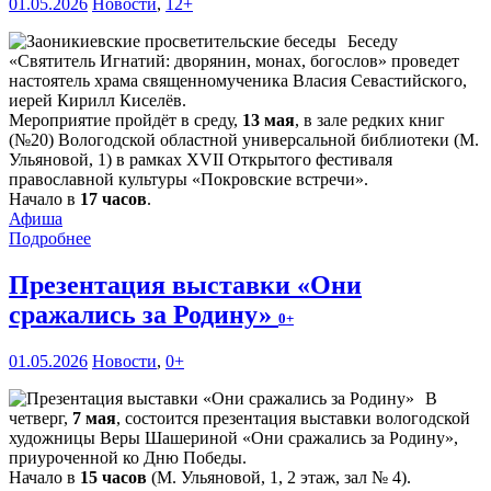
01.05.2026
Новости
,
12+
Беседу
«Святитель Игнатий: дворянин, монах, богослов» проведет
настоятель храма священномученика Власия Севастийского,
иерей Кирилл Киселёв.
Мероприятие пройдёт в среду,
13 мая
, в зале редких книг
(№20) Вологодской областной универсальной библиотеки (М.
Ульяновой, 1) в рамках XVII Открытого фестиваля
православной культуры «Покровские встречи».
Начало в
17 часов
.
Афиша
Подробнее
Презентация выставки «Они
сражались за Родину»
0+
01.05.2026
Новости
,
0+
В
четверг,
7 мая
, состоится презентация выставки вологодской
художницы Веры Шашериной «Они сражались за Родину»,
приуроченной ко Дню Победы.
Начало в
15 часов
(М. Ульяновой, 1, 2 этаж, зал № 4).