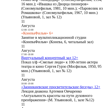
16 мин.); «Ивашка из Дворца пионеров»
(Союзмультфильм, 1981, 10 мин.); «Паровозик из
Ромашкова» (Союзмультфильм, 1967, 10 мин.)
(Ульяновой, 1, зал № 12)
11
Августа
12:00
-
13:00
«КоневаФильм» 6+
Занятие в мультипликационной студии
«КоневаФильм» (Конева, 6, читальный зал)
11
Августа
17:00
-
18:00
Виртуальный концертный зал 12+
Показ х/ф «Смелые люди» к 100-летию актера
театра и кино Сергея Гурзо (Мосфильм, 1950, 95
мин.) (Ульяновой, 1, зал № 12)
11
Августа
18:00
-
19:00
«Заоникиевские просветительские беседы» 12+
Лекция диакона Артемия Овчаренко
«Актуальность красоты на пути духовного
преображения» (М. Ульяновой, 1, зале №12)
11