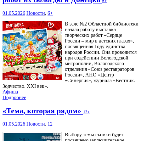
6+
01.05.2026
Новости
,
6+
В зале №2 Областной библиотеки
начала работу выставка
творческих работ «Сердце
России – мир в детских глазах»,
посвящённая Году единства
народов России. Она проводится
при содействии Вологодской
митрополии, Вологодского
отделения «Союз реставраторов
России», АНО «Центр
«Синергия», журнала «Вестник.
Зодчество. XXI век».
Афиша
Подробнее
«Тема, которая рядом»
12+
01.05.2026
Новости
,
12+
Выбору темы съемки будет
посвящено заключительное