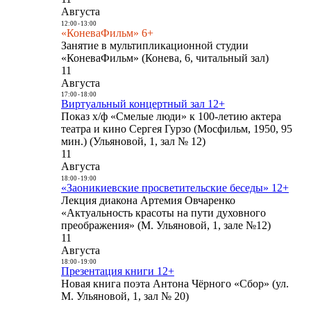
Августа
12:00
-
13:00
«КоневаФильм» 6+
Занятие в мультипликационной студии
«КоневаФильм» (Конева, 6, читальный зал)
11
Августа
17:00
-
18:00
Виртуальный концертный зал 12+
Показ х/ф «Смелые люди» к 100-летию актера
театра и кино Сергея Гурзо (Мосфильм, 1950, 95
мин.) (Ульяновой, 1, зал № 12)
11
Августа
18:00
-
19:00
«Заоникиевские просветительские беседы» 12+
Лекция диакона Артемия Овчаренко
«Актуальность красоты на пути духовного
преображения» (М. Ульяновой, 1, зале №12)
11
Августа
18:00
-
19:00
Презентация книги 12+
Новая книга поэта Антона Чёрного «Сбор» (ул.
М. Ульяновой, 1, зал № 20)