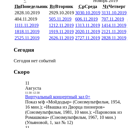
<
Ноябрь 2019
Пн
Понедельник
Вт
Вторник
Ср
Среда
Чт
Четверг
28
28.10.2019
29
29.10.2019
30
30.10.2019
31
31.10.2019
4
04.11.2019
5
05.11.2019
6
06.11.2019
7
07.11.2019
11
11.11.2019
12
12.11.2019
13
13.11.2019
14
14.11.2019
18
18.11.2019
19
19.11.2019
20
20.11.2019
21
21.11.2019
25
25.11.2019
26
26.11.2019
27
27.11.2019
28
28.11.2019
Сегодня
Сегодня нет событий
Скоро
11
Августа
11:30
-
12:30
Виртуальный концертный зал 0+
Показ м/ф «Мойдодыр» (Союзмультфильм, 1954,
16 мин.); «Ивашка из Дворца пионеров»
(Союзмультфильм, 1981, 10 мин.); «Паровозик из
Ромашкова» (Союзмультфильм, 1967, 10 мин.)
(Ульяновой, 1, зал № 12)
11