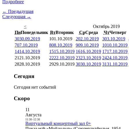
Подробнее
← Предыдущая
Следующая →
<
Октябрь 2019
Пн
Понедельник
Вт
Вторник
Ср
Среда
Чт
Четверг
30
30.09.2019
1
01.10.2019
2
02.10.2019
3
03.10.2019
7
07.10.2019
8
08.10.2019
9
09.10.2019
10
10.10.2019
14
14.10.2019
15
15.10.2019
16
16.10.2019
17
17.10.2019
21
21.10.2019
22
22.10.2019
23
23.10.2019
24
24.10.2019
28
28.10.2019
29
29.10.2019
30
30.10.2019
31
31.10.2019
Сегодня
Сегодня нет событий
Скоро
11
Августа
11:30
-
12:30
Виртуальный концертный зал 0+
Показ м/ф «Мойдодыр» (Союзмультфильм, 1954,