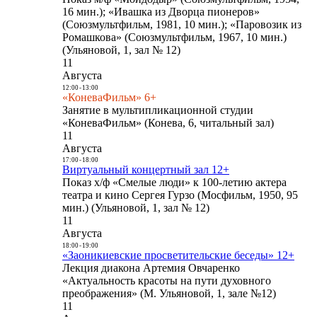
16 мин.); «Ивашка из Дворца пионеров»
(Союзмультфильм, 1981, 10 мин.); «Паровозик из
Ромашкова» (Союзмультфильм, 1967, 10 мин.)
(Ульяновой, 1, зал № 12)
11
Августа
12:00
-
13:00
«КоневаФильм» 6+
Занятие в мультипликационной студии
«КоневаФильм» (Конева, 6, читальный зал)
11
Августа
17:00
-
18:00
Виртуальный концертный зал 12+
Показ х/ф «Смелые люди» к 100-летию актера
театра и кино Сергея Гурзо (Мосфильм, 1950, 95
мин.) (Ульяновой, 1, зал № 12)
11
Августа
18:00
-
19:00
«Заоникиевские просветительские беседы» 12+
Лекция диакона Артемия Овчаренко
«Актуальность красоты на пути духовного
преображения» (М. Ульяновой, 1, зале №12)
11