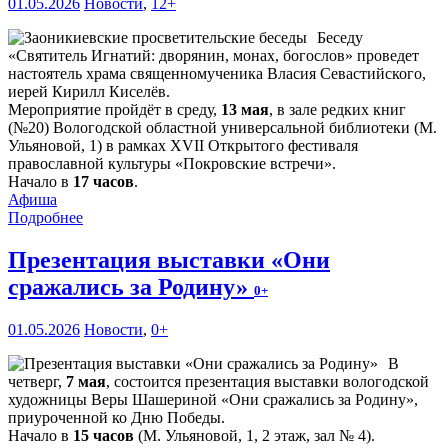
01.05.2026
Новости
,
12+
Беседу
«Святитель Игнатий: дворянин, монах, богослов» проведет
настоятель храма священномученика Власия Севастийского,
иерей Кирилл Киселёв.
Мероприятие пройдёт в среду,
13 мая
, в зале редких книг
(№20) Вологодской областной универсальной библиотеки (М.
Ульяновой, 1) в рамках XVII Открытого фестиваля
православной культуры «Покровские встречи».
Начало в
17 часов
.
Афиша
Подробнее
Презентация выставки «Они
сражались за Родину»
0+
01.05.2026
Новости
,
0+
В
четверг,
7 мая
, состоится презентация выставки вологодской
художницы Веры Шашериной «Они сражались за Родину»,
приуроченной ко Дню Победы.
Начало в
15 часов
(М. Ульяновой, 1, 2 этаж, зал № 4).