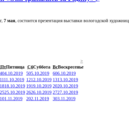
г,
7 мая
, состоится презентация выставки вологодской художн
>
Пт
Пятница
Сб
Суббота
Вс
Воскресенье
4
04.10.2019
5
05.10.2019
6
06.10.2019
11
11.10.2019
12
12.10.2019
13
13.10.2019
18
18.10.2019
19
19.10.2019
20
20.10.2019
25
25.10.2019
26
26.10.2019
27
27.10.2019
1
01.11.2019
2
02.11.2019
3
03.11.2019