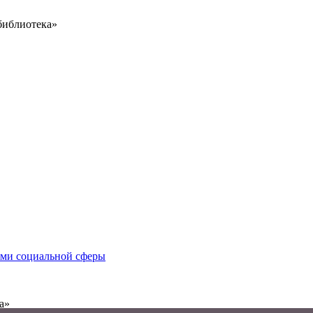
библиотека»
иями социальной сферы
а»