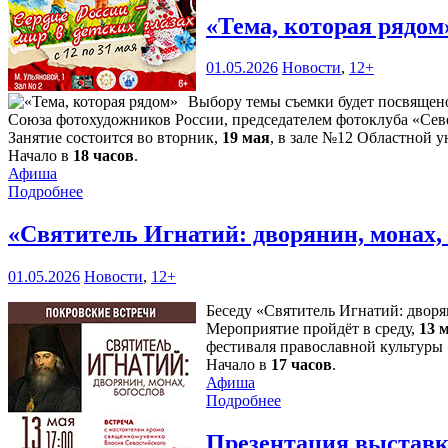
«Тема, которая рядо
01.05.2026
Новости
,
12+
Выбору темы съемки будет посвящен
Союза фотохудожников России, председателем фотоклуба «Се
Занятие состоится во вторник,
19 мая
, в зале №12 Областной у
Начало в
18 часов
.
Афиша
Подробнее
«Святитель Игнатий: дворянин, монах,
01.05.2026
Новости
,
12+
Беседу «Святитель Игнатий: дворя
Мероприятие пройдёт в среду,
13 
фестиваля православной культуры
Начало в
17 часов
.
Афиша
Подробнее
Презентация выставк