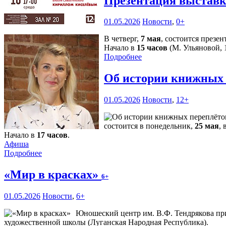
Презентация выставк
01.05.2026
Новости
,
0+
В четверг,
7 мая
, состоится през
Начало в
15 часов
(М. Ульяновой, 1
Подробнее
Об истории книжных 
01.05.2026
Новости
,
12+
состоится в понедельник,
25 мая
, 
Начало в
17 часов
.
Афиша
Подробнее
«Мир в красках»
6+
01.05.2026
Новости
,
6+
Юношеский центр им. В.Ф. Тендрякова п
художественной школы (Луганская Народная Республика).