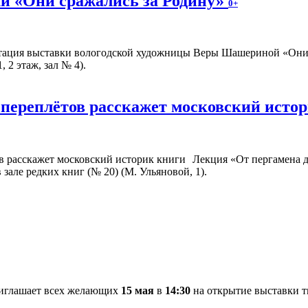
и «Они сражались за Родину»
0+
ентация выставки вологодской художницы Веры Шашериной «Они
, 2 этаж, зал № 4).
переплётов расскажет московский исто
Лекция «От пергамена д
в зале редких книг (№ 20) (М. Ульяновой, 1).
риглашает всех желающих
15 мая
в
14:30
на открытие выставки т