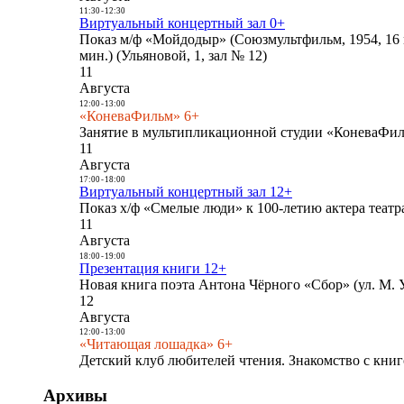
11:30
-
12:30
Виртуальный концертный зал 0+
Показ м/ф «Мойдодыр» (Союзмультфильм, 1954, 16 
мин.) (Ульяновой, 1, зал № 12)
11
Августа
12:00
-
13:00
«КоневаФильм» 6+
Занятие в мультипликационной студии «КоневаФиль
11
Августа
17:00
-
18:00
Виртуальный концертный зал 12+
Показ х/ф «Смелые люди» к 100-летию актера театра
11
Августа
18:00
-
19:00
Презентация книги 12+
Новая книга поэта Антона Чёрного «Сбор» (ул. М. У
12
Августа
12:00
-
13:00
«Читающая лошадка» 6+
Детский клуб любителей чтения. Знакомство с книг
Архивы