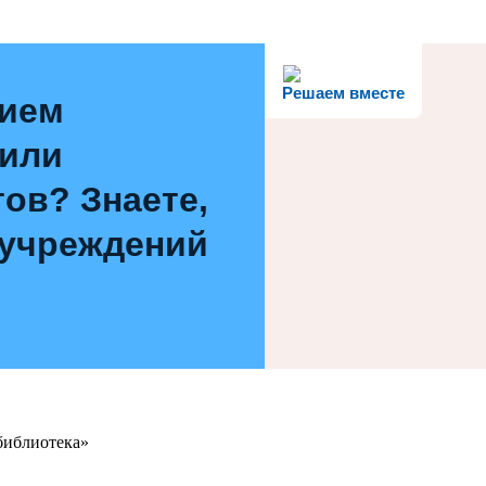
Решаем вместе
нием
 или
ов? Знаете,
 учреждений
библиотека»