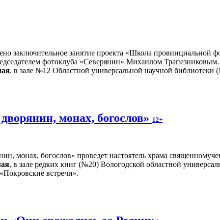
ено заключительное занятие проекта «Школа провинциальной фо
редседателем фотоклуба «Северянин» Михаилом Трапезниковым.
мая
, в зале №12 Областной универсальной научной библиотеки (М
дворянин, монах, богослов»
12+
нин, монах, богослов» проведет настоятель храма священномуче
мая
, в зале редких книг (№20) Вологодской областной универсал
 «Покровские встречи».