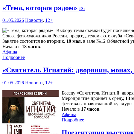
«Тема, которая рядом»
12+
01.05.2026
Новости
,
12+
Выбору темы съемки будет посвящен
Союза фотохудожников России, председателем фотоклуба «Се
Занятие состоится во вторник,
19 мая
, в зале №12 Областной у
Начало в
18 часов
.
Афиша
Подробнее
«Святитель Игнатий: дворянин, монах,
01.05.2026
Новости
,
12+
Беседу «Святитель Игнатий: дворя
Мероприятие пройдёт в среду,
13 
фестиваля православной культуры
Начало в
17 часов
.
Афиша
Подробнее
Презентация выставк