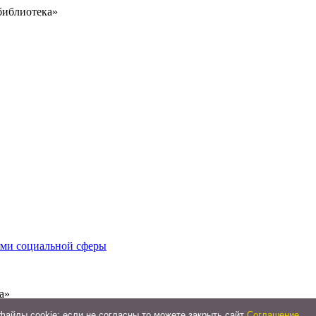
библиотека»
иями социальной сферы
а»
айлы cookie: если не согласны то можете закрыть сайт
Соглашение