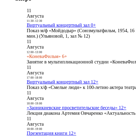
11
Августа
11:30
-
12:30
Виртуальный концертный зал 0+
Показ м/ф «Мойдодыр» (Союзмультфильм, 1954, 16 
мин.) (Ульяновой, 1, зал № 12)
11
Августа
12:00
-
13:00
«КоневаФильм» 6+
Занятие в мультипликационной студии «КоневаФиль
11
Августа
17:00
-
18:00
Виртуальный концертный зал 12+
Показ х/ф «Смелые люди» к 100-летию актера театра
11
Августа
18:00
-
19:00
«Заоникиевские просветительские беседы» 12+
Лекция диакона Артемия Овчаренко «Актуальность 
11
Августа
18:00
-
19:00
Презентация книги 12+