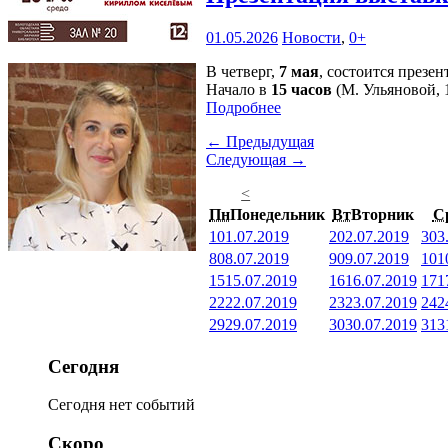
01.05.2026
Новости
,
0+
В четверг,
7 мая
, состоится през
Начало в
15 часов
(М. Ульяновой, 1
Подробнее
← Предыдущая
Следующая →
<
Пн
Понедельник
Вт
Вторник
С
1
01.07.2019
2
02.07.2019
3
03
8
08.07.2019
9
09.07.2019
10
1
15
15.07.2019
16
16.07.2019
17
1
22
22.07.2019
23
23.07.2019
24
2
29
29.07.2019
30
30.07.2019
31
3
Сегодня
Сегодня нет событий
Скоро