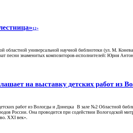
лестница»
12+
й областной универсальной научной библиотеки (ул. М. Конева,
учат песни знаменитых композиторов-исполнителей: Юрия Анто
глашает на выставку детских работ из В
В зале №2 Областной библи
народов России. Она проводится при содействии Вологодской ми
во. XXI век».