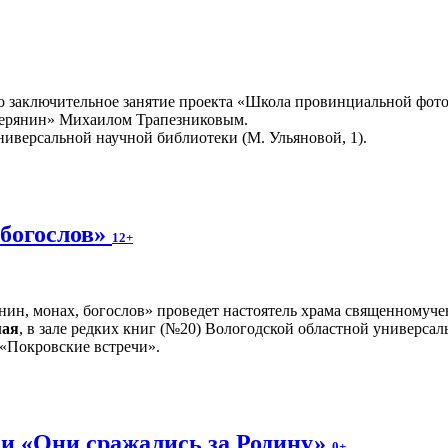
о заключительное занятие проекта «Школа провинциальной фото
верянин» Михаилом Трапезниковым.
ниверсальной научной библиотеки (М. Ульяновой, 1).
 богослов»
12+
нин, монах, богослов» проведет настоятель храма священномуче
мая
, в зале редких книг (№20) Вологодской областной универсал
 «Покровские встречи».
и «Они сражались за Родину»
0+