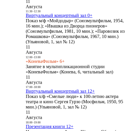
11
Августа
11:30
-
12:30
Виртуальный концертный зал 0+
Показ м/ф «Мойдодыр» (Союзмультфильм, 1954,
16 мин.); «Ивашка из Дворца пионеров»
(Союзмультфильм, 1981, 10 мин.); «Паровозик из
Ромашкова» (Союзмультфильм, 1967, 10 мин.)
(Ульяновой, 1, зал № 12)
11
Августа
12:00
-
13:00
«КоневаФильм» 6+
Занятие в мультипликационной студии
«КоневаФильм» (Конева, 6, читальный зал)
11
Августа
17:00
-
18:00
Виртуальный концертный зал 12+
Показ х/ф «Смелые люди» к 100-летию актера
театра и кино Сергея Гурзо (Мосфильм, 1950, 95
мин.) (Ульяновой, 1, зал № 12)
11
Августа
18:00
-
19:00
Презентация книги 12+