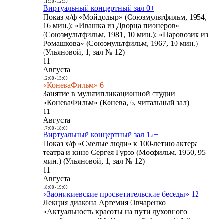
11:30
-
12:30
Виртуальный концертный зал 0+
Показ м/ф «Мойдодыр» (Союзмультфильм, 1954,
16 мин.); «Ивашка из Дворца пионеров»
(Союзмультфильм, 1981, 10 мин.); «Паровозик из
Ромашкова» (Союзмультфильм, 1967, 10 мин.)
(Ульяновой, 1, зал № 12)
11
Августа
12:00
-
13:00
«КоневаФильм» 6+
Занятие в мультипликационной студии
«КоневаФильм» (Конева, 6, читальный зал)
11
Августа
17:00
-
18:00
Виртуальный концертный зал 12+
Показ х/ф «Смелые люди» к 100-летию актера
театра и кино Сергея Гурзо (Мосфильм, 1950, 95
мин.) (Ульяновой, 1, зал № 12)
11
Августа
18:00
-
19:00
«Заоникиевские просветительские беседы» 12+
Лекция диакона Артемия Овчаренко
«Актуальность красоты на пути духовного