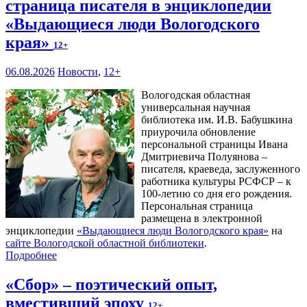
страница писателя в энциклопедии
«Выдающиеся люди Вологодского
края»
12+
06.08.2026
Новости
,
12+
Вологодская областная
универсальная научная
библиотека им. И.В. Бабушкина
приурочила обновление
персональной страницы Ивана
Дмитриевича Полуянова –
писателя, краеведа, заслуженного
работника культуры РСФСР – к
100‑летию со дня его рождения.
Персональная страница
размещена в электронной
энциклопедии
«Выдающиеся люди Вологодского края»
на
сайте Вологодской областной библиотеки
.
Подробнее
«Сбор» – поэтический опыт,
вместивший эпоху
12+