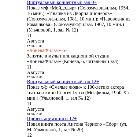
Виртуальный концертный зал 0+
Показ м/ф «Мойдодыр» (Союзмультфильм, 1954,
16 мин.); «Ивашка из Дворца пионеров»
(Союзмультфильм, 1981, 10 мин.); «Паровозик из
Ромашкова» (Союзмультфильм, 1967, 10 мин.)
(Ульяновой, 1, зал № 12)
11
Августа
12:00
-
13:00
«КоневаФильм» 6+
Занятие в мультипликационной студии
«КоневаФильм» (Конева, 6, читальный зал)
11
Августа
17:00
-
18:00
Виртуальный концертный зал 12+
Показ х/ф «Смелые люди» к 100-летию актера
театра и кино Сергея Гурзо (Мосфильм, 1950, 95
мин.) (Ульяновой, 1, зал № 12)
11
Августа
18:00
-
19:00
Презентация книги 12+
Новая книга поэта Антона Чёрного «Сбор» (ул.
М. Ульяновой, 1, зал № 20)
12