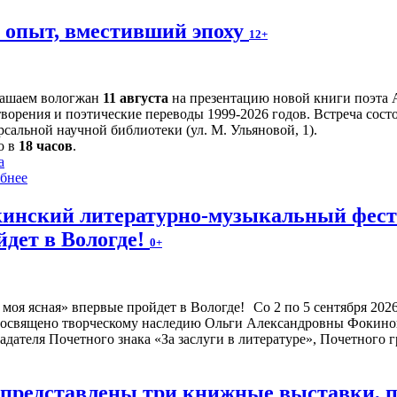
й опыт, вместивший эпоху
12+
ашаем вологжан
11 августа
на презентацию новой книги поэта 
творения и поэтические переводы 1999-2026 годов. Встреча сост
сальной научной библиотеки (ул. М. Ульяновой, 1).
о в
18 часов
.
а
бнее
инский литературно-музыкальный фести
йдет в Вологде!
0+
Со 2 по 5 сентября 20
посвящено творческому наследию Ольги Александровны Фокиной
адателя Почетного знака «За заслуги в литературе», Почетного
е представлены три книжные выставки,