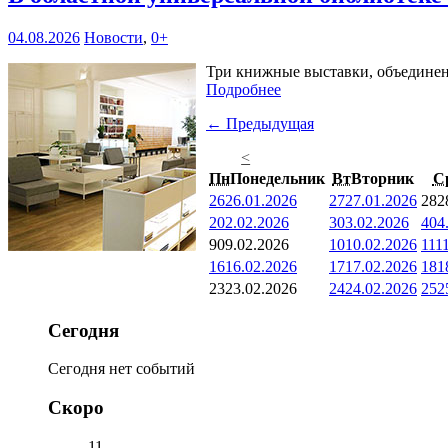
04.08.2026
Новости
,
0+
Три книжные выставки, объединенн
Подробнее
← Предыдущая
<
Пн
Понедельник
Вт
Вторник
С
26
26.01.2026
27
27.01.2026
28
2
2
02.02.2026
3
03.02.2026
4
04
9
09.02.2026
10
10.02.2026
11
1
16
16.02.2026
17
17.02.2026
18
1
23
23.02.2026
24
24.02.2026
25
2
Сегодня
Сегодня нет событий
Скоро
11