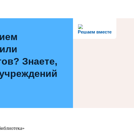
Решаем вместе
нием
 или
ов? Знаете,
 учреждений
библиотека»