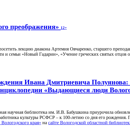
ного преображения»
12+
осетить лекцию диакона Артемия Овчаренко, старшего преподав
ти и семьи «Новый Гадарин», «Учение греческих святых отцов о
рождения Ивана Дмитриевича Полуянова:
 энциклопедии «Выдающиеся люди Волог
ьная научная библиотека им. И.В. Бабушкина приурочила обнов
 работника культуры РСФСР – к 100‑летию со дня его рождения.
Вологодского края»
на
сайте Вологодской областной библиоте