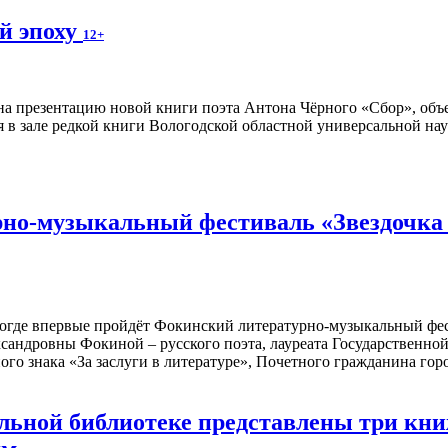
й эпоху
12+
а презентацию новой книги поэта Антона Чёрного «Сбор», объ
я в зале редкой книги Вологодской областной универсальной нау
но-музыкальный фестиваль «Звездочка м
ологде впервые пройдёт Фокинский литературно-музыкальный фе
сандровны Фокиной – русского поэта, лауреата Государственн
ого знака «За заслуги в литературе», Почетного гражданина го
альной библиотеке представлены три к