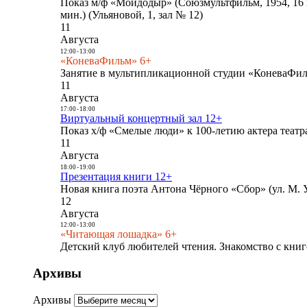
Показ м/ф «Мойдодыр» (Союзмультфильм, 1954, 16 
мин.) (Ульяновой, 1, зал № 12)
11
Августа
12:00
-
13:00
«КоневаФильм» 6+
Занятие в мультипликационной студии «КоневаФиль
11
Августа
17:00
-
18:00
Виртуальный концертный зал 12+
Показ х/ф «Смелые люди» к 100-летию актера театра
11
Августа
18:00
-
19:00
Презентация книги 12+
Новая книга поэта Антона Чёрного «Сбор» (ул. М. У
12
Августа
12:00
-
13:00
«Читающая лошадка» 6+
Детский клуб любителей чтения. Знакомство с книг
Архивы
Архивы