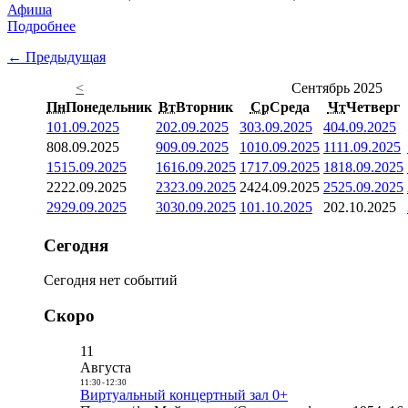
Афиша
Подробнее
← Предыдущая
<
Сентябрь 2025
Пн
Понедельник
Вт
Вторник
Ср
Среда
Чт
Четверг
1
01.09.2025
2
02.09.2025
3
03.09.2025
4
04.09.2025
8
08.09.2025
9
09.09.2025
10
10.09.2025
11
11.09.2025
15
15.09.2025
16
16.09.2025
17
17.09.2025
18
18.09.2025
22
22.09.2025
23
23.09.2025
24
24.09.2025
25
25.09.2025
29
29.09.2025
30
30.09.2025
1
01.10.2025
2
02.10.2025
Сегодня
Сегодня нет событий
Скоро
11
Августа
11:30
-
12:30
Виртуальный концертный зал 0+