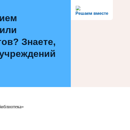
Решаем вместе
нием
 или
ов? Знаете,
 учреждений
библиотека»