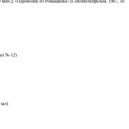
 мин.); «Паровозик из Ромашкова» (Союзмультфильм, 1967, 10
зал № 12)
зал)