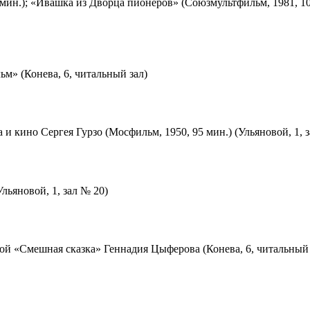
мин.); «Ивашка из Дворца пионеров» (Союзмультфильм, 1981, 10
м» (Конева, 6, читальный зал)
 и кино Сергея Гурзо (Мосфильм, 1950, 95 мин.) (Ульяновой, 1, 
льяновой, 1, зал № 20)
ой «Смешная сказка» Геннадия Цыферова (Конева, 6, читальный 