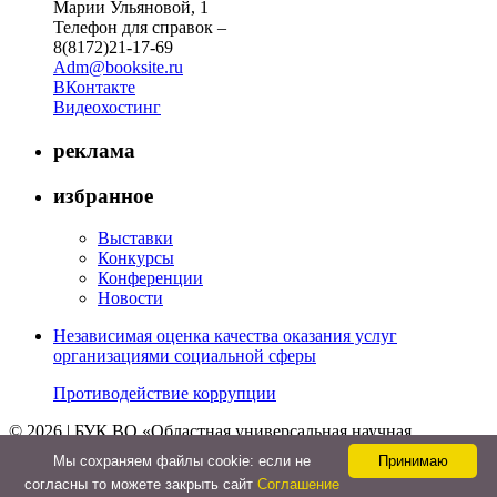
Марии Ульяновой, 1
Телефон для справок –
8(8172)21-17-69
Adm@booksite.ru
ВКонтакте
Видеохостинг
реклама
избранное
Выставки
Конкурсы
Конференции
Новости
Независимая оценка качества оказания услуг
организациями социальной сферы
Противодействие коррупции
© 2026 | БУК ВО «Областная универсальная научная
библиотека»
Мы cохраняем файлы cookie: если не
Принимаю
↑
согласны то можете закрыть сайт
Соглашение