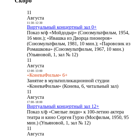
Скоро
11
Августа
11:30
-
12:30
Виртуальный концертный зал 0+
Показ м/ф «Мойдодыр» (Союзмультфильм, 1954,
16 мин.); «Ивашка из Дворца пионеров»
(Союзмультфильм, 1981, 10 мин.); «Паровозик из
Ромашкова» (Союзмультфильм, 1967, 10 мин.)
(Ульяновой, 1, зал № 12)
11
Августа
12:00
-
13:00
«КоневаФильм» 6+
Занятие в мультипликационной студии
«КоневаФильм» (Конева, 6, читальный зал)
11
Августа
17:00
-
18:00
Виртуальный концертный зал 12+
Показ х/ф «Смелые люди» к 100-летию актера
театра и кино Сергея Гурзо (Мосфильм, 1950, 95
мин.) (Ульяновой, 1, зал № 12)
11
Августа