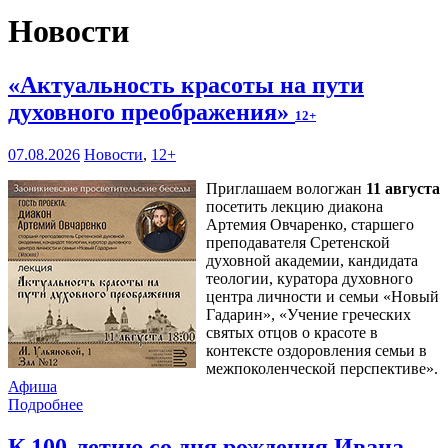
Новости
«Актуальность красоты на пути
духовного преображения»
12+
07.08.2026
Новости
,
12+
Приглашаем вологжан
11 августа
посетить лекцию диакона
Артемия Овчаренко, старшего
преподавателя Сретенской
духовной академии, кандидата
теологии, куратора духовного
центра личности и семьи «Новый
Гадарин», «Учение греческих
святых отцов о красоте в
контексте оздоровления семьи в
межпоколенческой перспективе».
Афиша
Подробнее
К 100-летию со дня рождения Ивана