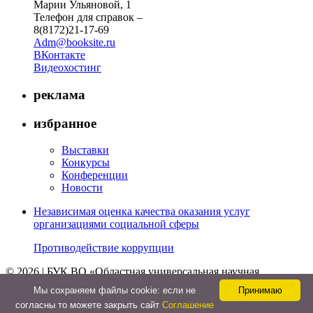
Марии Ульяновой, 1
Телефон для справок –
8(8172)21-17-69
Adm@booksite.ru
ВКонтакте
Видеохостинг
реклама
избранное
Выставки
Конкурсы
Конференции
Новости
Независимая оценка качества оказания услуг
организациями социальной сферы
Противодействие коррупции
© 2026 | БУК ВО «Областная универсальная научная
библиотека»
Мы cохраняем файлы cookie: если не
Принимаю
↑
согласны то можете закрыть сайт
Соглашение