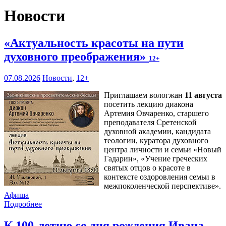
Новости
«Актуальность красоты на пути
духовного преображения»
12+
07.08.2026
Новости
,
12+
Приглашаем вологжан
11 августа
посетить лекцию диакона
Артемия Овчаренко, старшего
преподавателя Сретенской
духовной академии, кандидата
теологии, куратора духовного
центра личности и семьи «Новый
Гадарин», «Учение греческих
святых отцов о красоте в
контексте оздоровления семьи в
межпоколенческой перспективе».
Афиша
Подробнее
К 100-летию со дня рождения Ивана