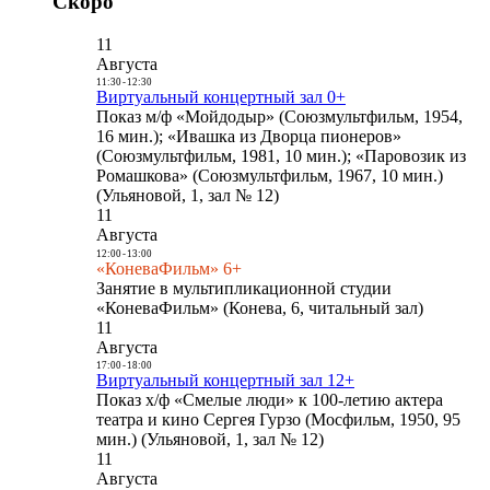
Скоро
11
Августа
11:30
-
12:30
Виртуальный концертный зал 0+
Показ м/ф «Мойдодыр» (Союзмультфильм, 1954,
16 мин.); «Ивашка из Дворца пионеров»
(Союзмультфильм, 1981, 10 мин.); «Паровозик из
Ромашкова» (Союзмультфильм, 1967, 10 мин.)
(Ульяновой, 1, зал № 12)
11
Августа
12:00
-
13:00
«КоневаФильм» 6+
Занятие в мультипликационной студии
«КоневаФильм» (Конева, 6, читальный зал)
11
Августа
17:00
-
18:00
Виртуальный концертный зал 12+
Показ х/ф «Смелые люди» к 100-летию актера
театра и кино Сергея Гурзо (Мосфильм, 1950, 95
мин.) (Ульяновой, 1, зал № 12)
11
Августа