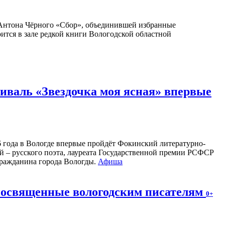
Антона Чёрного «Сбор», объединившей избранные
оится в зале редкой книги Вологодской областной
валь «Звездочка моя ясная» впервые
26 года в Вологде впервые пройдёт Фокинский литературно-
 – русского поэта, лауреата Государственной премии РСФСР
 гражданина города Вологды.
Афиша
 посвященные вологодским писателям
0+