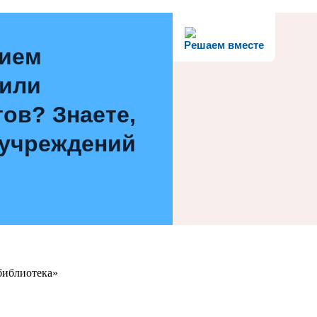
Решаем вместе
нием
 или
ов? Знаете,
 учреждений
библиотека»