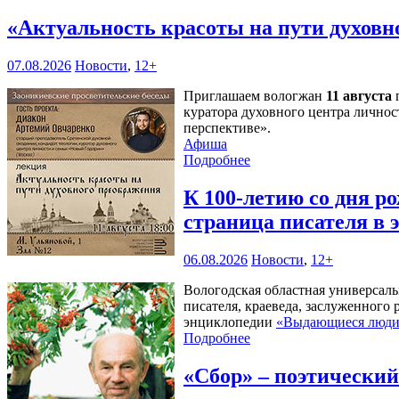
«Актуальность красоты на пути духов
07.08.2026
Новости
,
12+
Приглашаем вологжан
11 августа
п
куратора духовного центра личнос
перспективе».
Афиша
Подробнее
К 100-летию со дня 
страница писателя в
06.08.2026
Новости
,
12+
Вологодская областная универсал
писателя, краеведа, заслуженного
энциклопедии
«Выдающиеся люди 
Подробнее
«Сбор» – поэтически