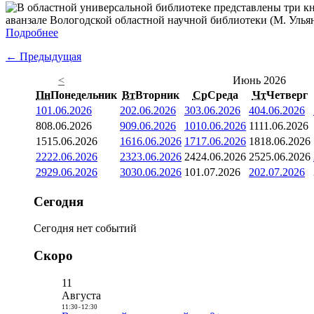
аванзале Вологодской областной научной библиотеки (М. Ульяно
Подробнее
← Предыдущая
<
Июнь 2026
Пн
Понедельник
Вт
Вторник
Ср
Среда
Чт
Четверг
1
01.06.2026
2
02.06.2026
3
03.06.2026
4
04.06.2026
8
08.06.2026
9
09.06.2026
10
10.06.2026
11
11.06.2026
15
15.06.2026
16
16.06.2026
17
17.06.2026
18
18.06.2026
22
22.06.2026
23
23.06.2026
24
24.06.2026
25
25.06.2026
29
29.06.2026
30
30.06.2026
1
01.07.2026
2
02.07.2026
Сегодня
Сегодня нет событий
Скоро
11
Августа
11:30
-
12:30