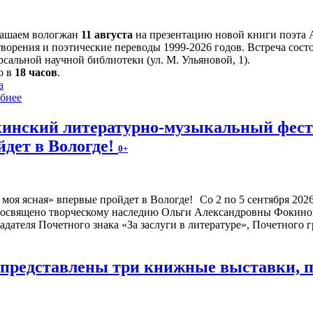
ашаем вологжан
11 августа
на презентацию новой книги поэта 
творения и поэтические переводы 1999-2026 годов. Встреча сост
сальной научной библиотеки (ул. М. Ульяновой, 1).
о в
18 часов
.
а
бнее
инский литературно-музыкальный фести
йдет в Вологде!
0+
Со 2 по 5 сентября 20
посвящено творческому наследию Ольги Александровны Фокиной
адателя Почетного знака «За заслуги в литературе», Почетного
е представлены три книжные выставки,