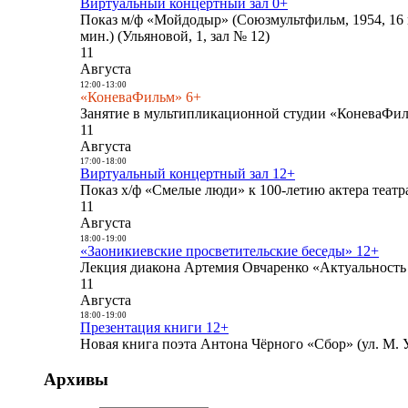
Виртуальный концертный зал 0+
Показ м/ф «Мойдодыр» (Союзмультфильм, 1954, 16 
мин.) (Ульяновой, 1, зал № 12)
11
Августа
12:00
-
13:00
«КоневаФильм» 6+
Занятие в мультипликационной студии «КоневаФиль
11
Августа
17:00
-
18:00
Виртуальный концертный зал 12+
Показ х/ф «Смелые люди» к 100-летию актера театра
11
Августа
18:00
-
19:00
«Заоникиевские просветительские беседы» 12+
Лекция диакона Артемия Овчаренко «Актуальность 
11
Августа
18:00
-
19:00
Презентация книги 12+
Новая книга поэта Антона Чёрного «Сбор» (ул. М. У
Архивы