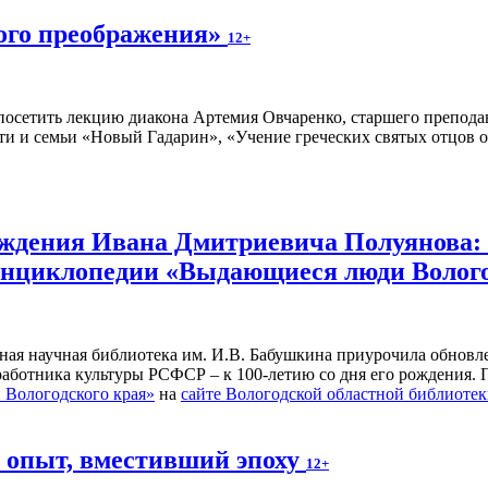
ного преображения»
12+
осетить лекцию диакона Артемия Овчаренко, старшего преподав
ти и семьи «Новый Гадарин», «Учение греческих святых отцов о
рождения Ивана Дмитриевича Полуянова:
 энциклопедии «Выдающиеся люди Волог
ьная научная библиотека им. И.В. Бабушкина приурочила обнов
 работника культуры РСФСР – к 100‑летию со дня его рождения.
Вологодского края»
на
сайте Вологодской областной библиоте
й опыт, вместивший эпоху
12+