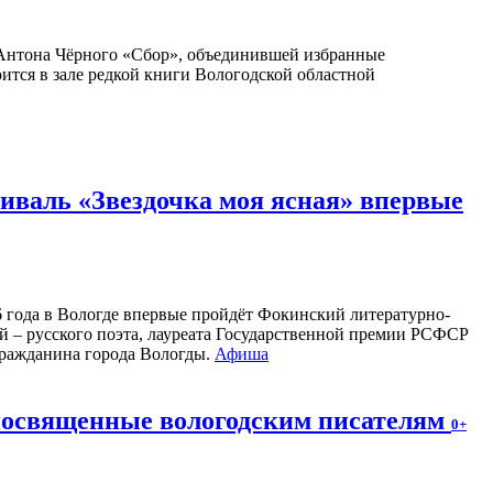
Антона Чёрного «Сбор», объединившей избранные
оится в зале редкой книги Вологодской областной
валь «Звездочка моя ясная» впервые
26 года в Вологде впервые пройдёт Фокинский литературно-
 – русского поэта, лауреата Государственной премии РСФСР
 гражданина города Вологды.
Афиша
 посвященные вологодским писателям
0+