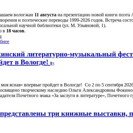
ашаем вологжан
11 августа
на презентацию новой книги поэта 
творения и поэтические переводы 1999-2026 годов. Встреча сост
сальной научной библиотеки (ул. М. Ульяновой, 1).
о в
18 часов
.
а
бнее
инский литературно-музыкальный фести
йдет в Вологде!
0+
Со 2 по 5 сентября 20
посвящено творческому наследию Ольги Александровны Фокиной
адателя Почетного знака «За заслуги в литературе», Почетного
е представлены три книжные выставки,