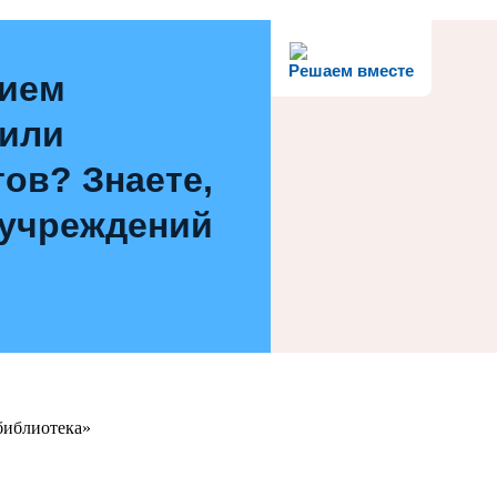
Решаем вместе
нием
 или
ов? Знаете,
 учреждений
библиотека»