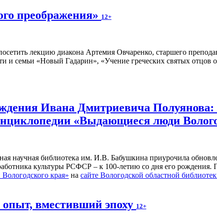
ного преображения»
12+
осетить лекцию диакона Артемия Овчаренко, старшего преподав
ти и семьи «Новый Гадарин», «Учение греческих святых отцов о
рождения Ивана Дмитриевича Полуянова:
 энциклопедии «Выдающиеся люди Волог
ьная научная библиотека им. И.В. Бабушкина приурочила обнов
 работника культуры РСФСР – к 100‑летию со дня его рождения.
Вологодского края»
на
сайте Вологодской областной библиоте
й опыт, вместивший эпоху
12+