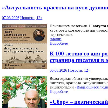
«Актуальность красоты на пути духов
07.08.2026
Новости
,
12+
Приглашаем вологжан
11 августа
п
куратора духовного центра личнос
перспективе».
Афиша
Подробнее
К 100-летию со дня 
страница писателя в
06.08.2026
Новости
,
12+
Вологодская областная универсал
писателя, краеведа, заслуженного
энциклопедии
«Выдающиеся люди 
Подробнее
«Сбор» – поэтически