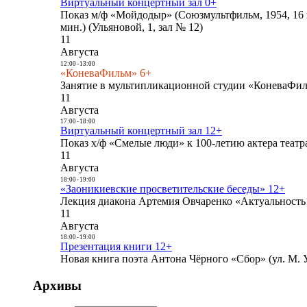
Виртуальный концертный зал 0+
Показ м/ф «Мойдодыр» (Союзмультфильм, 1954, 16 
мин.) (Ульяновой, 1, зал № 12)
11
Августа
12:00
-
13:00
«КоневаФильм» 6+
Занятие в мультипликационной студии «КоневаФиль
11
Августа
17:00
-
18:00
Виртуальный концертный зал 12+
Показ х/ф «Смелые люди» к 100-летию актера театра
11
Августа
18:00
-
19:00
«Заоникиевские просветительские беседы» 12+
Лекция диакона Артемия Овчаренко «Актуальность 
11
Августа
18:00
-
19:00
Презентация книги 12+
Новая книга поэта Антона Чёрного «Сбор» (ул. М. У
Архивы