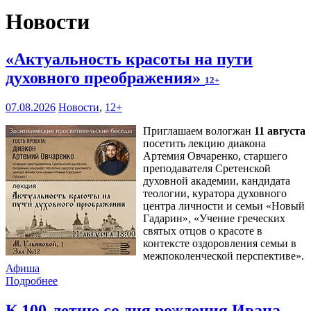
Новости
«Актуальность красоты на пути
духовного преображения»
12+
07.08.2026
Новости
,
12+
Приглашаем вологжан
11 августа
посетить лекцию диакона
Артемия Овчаренко, старшего
преподавателя Сретенской
духовной академии, кандидата
теологии, куратора духовного
центра личности и семьи «Новый
Гадарин», «Учение греческих
святых отцов о красоте в
контексте оздоровления семьи в
межпоколенческой перспективе».
Афиша
Подробнее
К 100-летию со дня рождения Ивана