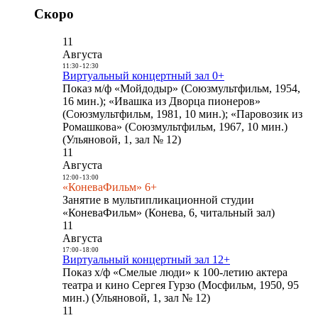
Скоро
11
Августа
11:30
-
12:30
Виртуальный концертный зал 0+
Показ м/ф «Мойдодыр» (Союзмультфильм, 1954,
16 мин.); «Ивашка из Дворца пионеров»
(Союзмультфильм, 1981, 10 мин.); «Паровозик из
Ромашкова» (Союзмультфильм, 1967, 10 мин.)
(Ульяновой, 1, зал № 12)
11
Августа
12:00
-
13:00
«КоневаФильм» 6+
Занятие в мультипликационной студии
«КоневаФильм» (Конева, 6, читальный зал)
11
Августа
17:00
-
18:00
Виртуальный концертный зал 12+
Показ х/ф «Смелые люди» к 100-летию актера
театра и кино Сергея Гурзо (Мосфильм, 1950, 95
мин.) (Ульяновой, 1, зал № 12)
11