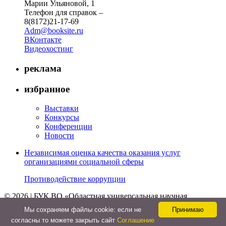
Марии Ульяновой, 1
Телефон для справок –
8(8172)21-17-69
Adm@booksite.ru
ВКонтакте
Видеохостинг
реклама
избранное
Выставки
Конкурсы
Конференции
Новости
Независимая оценка качества оказания услуг
организациями социальной сферы
Противодействие коррупции
© 2026 | БУК ВО «Областная универсальная научная
библиотека»
Мы cохраняем файлы cookie: если не
Принимаю
↑
согласны то можете закрыть сайт
Соглашение