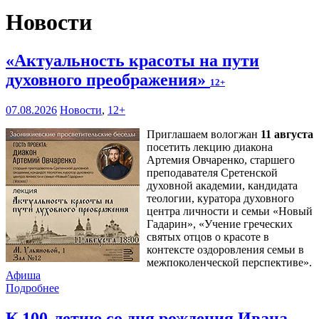
Новости
«Актуальность красоты на пути
духовного преображения»
12+
07.08.2026
Новости
,
12+
Приглашаем вологжан
11 августа
посетить лекцию диакона
Артемия Овчаренко, старшего
преподавателя Сретенской
духовной академии, кандидата
теологии, куратора духовного
центра личности и семьи «Новый
Гадарин», «Учение греческих
святых отцов о красоте в
контексте оздоровления семьи в
межпоколенческой перспективе».
Афиша
Подробнее
К 100-летию со дня рождения Ивана