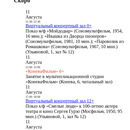
Скоро
11
Августа
11:30
-
12:30
Виртуальный концертный зал 0+
Показ м/ф «Мойдодыр» (Союзмультфильм, 1954,
16 мин.); «Ивашка из Дворца пионеров»
(Союзмультфильм, 1981, 10 мин.); «Паровозик из
Ромашкова» (Союзмультфильм, 1967, 10 мин.)
(Ульяновой, 1, зал № 12)
11
Августа
12:00
-
13:00
«КоневаФильм» 6+
Занятие в мультипликационной студии
«КоневаФильм» (Конева, 6, читальный зал)
11
Августа
17:00
-
18:00
Виртуальный концертный зал 12+
Показ х/ф «Смелые люди» к 100-летию актера
театра и кино Сергея Гурзо (Мосфильм, 1950, 95
мин.) (Ульяновой, 1, зал № 12)
11
Августа